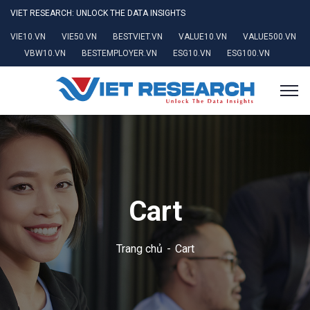
VIET RESEARCH: UNLOCK THE DATA INSIGHTS
VIE10.VN
VIE50.VN
BESTVIET.VN
VALUE10.VN
VALUE500.VN
VBW10.VN
BESTEMPLOYER.VN
ESG10.VN
ESG100.VN
Cart
Trang chủ
Cart