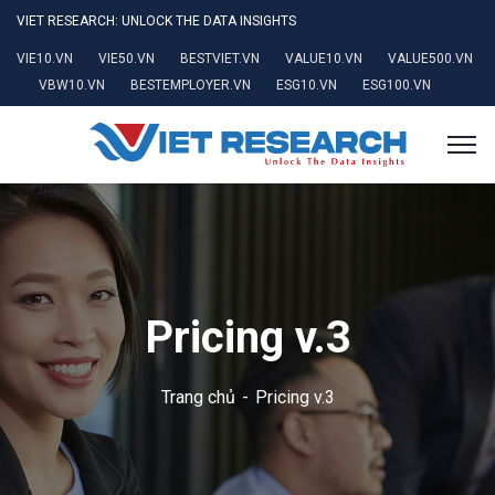
VIET RESEARCH: UNLOCK THE DATA INSIGHTS
VIE10.VN
VIE50.VN
BESTVIET.VN
VALUE10.VN
VALUE500.VN
VBW10.VN
BESTEMPLOYER.VN
ESG10.VN
ESG100.VN
Pricing v.3
Trang chủ
Pricing v.3