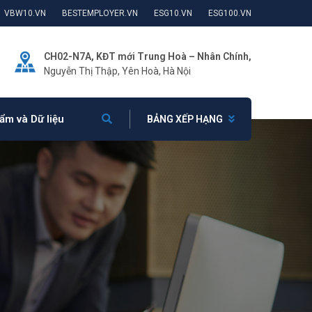
VBW10.VN
BESTEMPLOYER.VN
ESG10.VN
ESG100.VN
CH02-N7A, KĐT mới Trung Hoà – Nhân Chính,
Nguyễn Thị Thập, Yên Hoà, Hà Nội
ẩm và Dữ liệu
BẢNG XẾP HẠNG