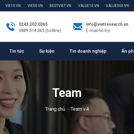
VIE10.VN
VIE50.VN
BESTVIET.VN
VALUE10.VN
VALUE500.VN
0243.202.0365
info@vietresearch.vn
0889.514.365 (hotline)
E-mail hỗ trợ
Tin tức
Sự kiện
Tin doanh nghiệp
Ấn ph
Team
Trang chủ
Team v.4