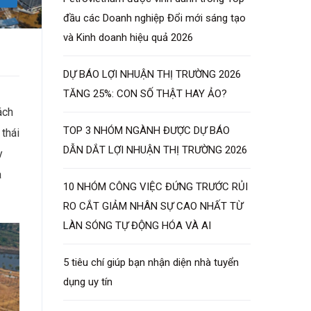
đầu các Doanh nghiệp Đổi mới sáng tạo
và Kinh doanh hiệu quả 2026
DỰ BÁO LỢI NHUẬN THỊ TRƯỜNG 2026
TĂNG 25%: CON SỐ THẬT HAY ẢO?
ách
TOP 3 NHÓM NGÀNH ĐƯỢC DỰ BÁO
 thái
DẪN DẮT LỢI NHUẬN THỊ TRƯỜNG 2026
y
à
10 NHÓM CÔNG VIỆC ĐỨNG TRƯỚC RỦI
RO CẮT GIẢM NHÂN SỰ CAO NHẤT TỪ
LÀN SÓNG TỰ ĐỘNG HÓA VÀ AI
5 tiêu chí giúp bạn nhận diện nhà tuyển
dụng uy tín