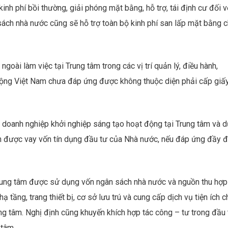
kinh phí bồi thường, giải phóng mặt bằng, hỗ trợ, tái định cư đối v
sách nhà nước cũng sẽ hỗ trợ toàn bộ kinh phí san lấp mặt bằng 
ngoài làm việc tại Trung tâm trong các vị trí quản lý, điều hành,
động Việt Nam chưa đáp ứng được không thuộc diện phải cấp giấ
 doanh nghiệp khởi nghiệp sáng tạo hoạt động tại Trung tâm và d
n được vay vốn tín dụng đầu tư của Nhà nước, nếu đáp ứng đầy 
rung tâm được sử dụng vốn ngân sách nhà nước và nguồn thu hợp
tầng, trang thiết bị, cơ sở lưu trú và cung cấp dịch vụ tiện ích c
ng tâm. Nghị định cũng khuyến khích hợp tác công – tư trong đầu 
 tâm.