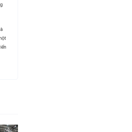
ng
và
một
riển