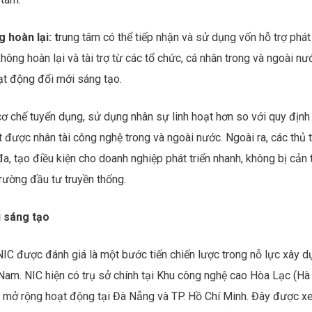
 hoàn lại: t
rung tâm có thể tiếp nhận và sử dụng vốn hỗ trợ phát
không hoàn lại và tài trợ từ các tổ chức, cá nhân trong và ngoài nư
ạt động đổi mới sáng tạo.
ơ chế tuyển dụng, sử dụng nhân sự linh hoạt hơn so với quy định
t được nhân tài công nghệ trong và ngoài nước. Ngoài ra, các thủ 
a, tạo điều kiện cho doanh nghiệp phát triển nhanh, không bị cản 
rường đầu tư truyền thống.
i sáng tạo
 NIC được đánh giá là một bước tiến chiến lược trong nỗ lực xây 
t Nam. NIC hiện có trụ sở chính tại Khu công nghệ cao Hòa Lạc (Hà
g mở rộng hoạt động tại Đà Nẵng và TP. Hồ Chí Minh. Đây được 