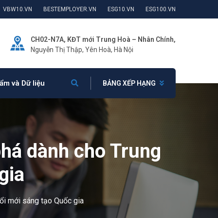
VBW10.VN
BESTEMPLOYER.VN
ESG10.VN
ESG100.VN
CH02-N7A, KĐT mới Trung Hoà – Nhân Chính,
Nguyễn Thị Thập, Yên Hoà, Hà Nội
ẩm và Dữ liệu
BẢNG XẾP HẠNG
phá dành cho Trung
gia
ổi mới sáng tạo Quốc gia