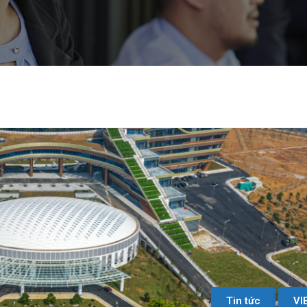
Tin tức
VI