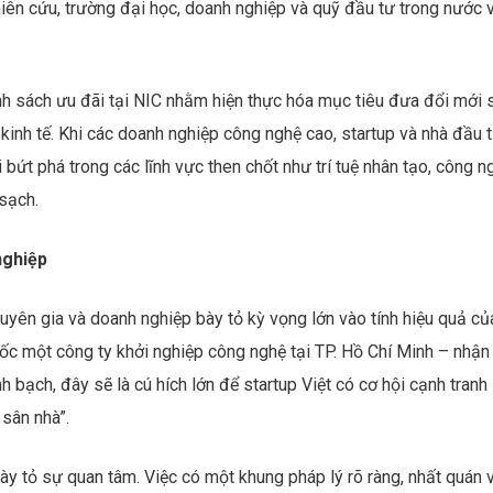
hiên cứu, trường đại học, doanh nghiệp và quỹ đầu tư trong nước 
ính sách ưu đãi tại NIC nhằm hiện thực hóa mục tiêu đưa đổi mới 
kinh tế. Khi các doanh nghiệp công nghệ cao, startup và nhà đầu 
 bứt phá trong các lĩnh vực then chốt như trí tuệ nhân tạo, công n
 sạch.
nghiệp
uyên gia và doanh nghiệp bày tỏ kỳ vọng lớn vào tính hiệu quả củ
c một công ty khởi nghiệp công nghệ tại TP. Hồ Chí Minh – nhận
 bạch, đây sẽ là cú hích lớn để startup Việt có cơ hội cạnh tranh
sân nhà”.
y tỏ sự quan tâm. Việc có một khung pháp lý rõ ràng, nhất quán 