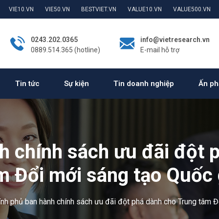
VIE10.VN
VIE50.VN
BESTVIET.VN
VALUE10.VN
VALUE500.VN
0243.202.0365
info@vietresearch.vn
0889.514.365 (hotline)
E-mail hỗ trợ
Tin tức
Sự kiện
Tin doanh nghiệp
Ấn ph
h chính sách ưu đãi đột 
m Đổi mới sáng tạo Quốc 
ính phủ ban hành chính sách ưu đãi đột phá dành cho Trung tâm Đ