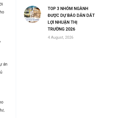
ới
TOP 3 NHÓM NGÀNH
cho
ĐƯỢC DỰ BÁO DẪN DẮT
LỢI NHUẬN THỊ
TRƯỜNG 2026
4 August, 2026
y
ự án
đủ
ho
tư,