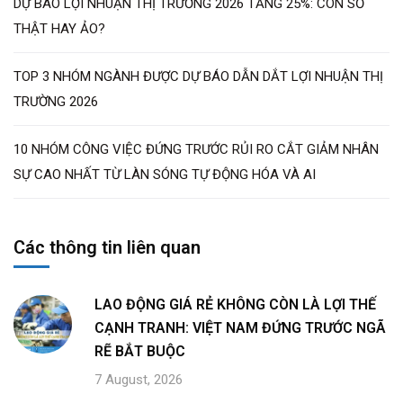
DỰ BÁO LỢI NHUẬN THỊ TRƯỜNG 2026 TĂNG 25%: CON SỐ
THẬT HAY ẢO?
TOP 3 NHÓM NGÀNH ĐƯỢC DỰ BÁO DẪN DẮT LỢI NHUẬN THỊ
TRƯỜNG 2026
10 NHÓM CÔNG VIỆC ĐỨNG TRƯỚC RỦI RO CẮT GIẢM NHÂN
SỰ CAO NHẤT TỪ LÀN SÓNG TỰ ĐỘNG HÓA VÀ AI
Các thông tin liên quan
LAO ĐỘNG GIÁ RẺ KHÔNG CÒN LÀ LỢI THẾ
CẠNH TRANH: VIỆT NAM ĐỨNG TRƯỚC NGÃ
RẼ BẮT BUỘC
7 August, 2026