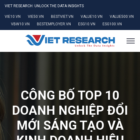
VIET RESEARCH: UNLOCK THE DATA INSIGHTS
VIE10.VN
VIE50.VN
BESTVIET.VN
VALUE10.VN
VALUE500.VN
VBW10.VN
BESTEMPLOYER.VN
ESG10.VN
ESG100.VN
CÔNG BỐ TOP 10
DOANH NGHIỆP ĐỔI
MỚI SÁNG TẠO VÀ