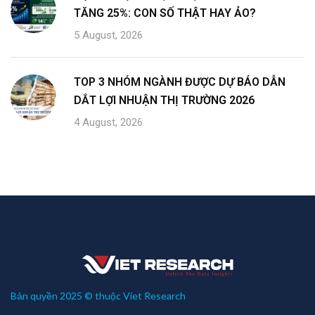
TĂNG 25%: CON SỐ THẬT HAY ẢO?
5 August, 2026
TOP 3 NHÓM NGÀNH ĐƯỢC DỰ BÁO DẪN
DẮT LỢI NHUẬN THỊ TRƯỜNG 2026
4 August, 2026
Bản quyền 2025 © thuộc Viet Research