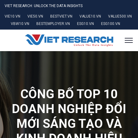
VIET RESEARCH: UNLOCK THE DATA INSIGHTS
VIE10.VN
VIE50.VN
BESTVIET.VN
VALUE10.VN
VALUE500.VN
VBW10.VN
BESTEMPLOYER.VN
ESG10.VN
ESG100.VN
CÔNG BỐ TOP 10
DOANH NGHIỆP ĐỔI
MỚI SÁNG TẠO VÀ