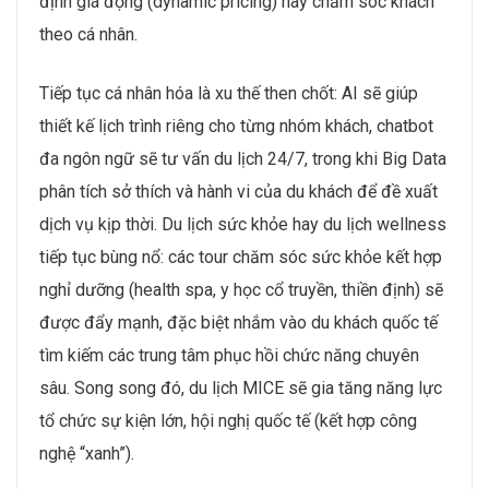
định giá động (dynamic pricing) hay chăm sóc khách
theo cá nhân.
Tiếp tục cá nhân hóa là xu thế then chốt: AI sẽ giúp
thiết kế lịch trình riêng cho từng nhóm khách, chatbot
đa ngôn ngữ sẽ tư vấn du lịch 24/7, trong khi Big Data
phân tích sở thích và hành vi của du khách để đề xuất
dịch vụ kịp thời. Du lịch sức khỏe hay du lịch wellness
tiếp tục bùng nổ: các tour chăm sóc sức khỏe kết hợp
nghỉ dưỡng (health spa, y học cổ truyền, thiền định) sẽ
được đẩy mạnh, đặc biệt nhắm vào du khách quốc tế
tìm kiếm các trung tâm phục hồi chức năng chuyên
sâu. Song song đó, du lịch MICE sẽ gia tăng năng lực
tổ chức sự kiện lớn, hội nghị quốc tế (kết hợp công
nghệ “xanh”).