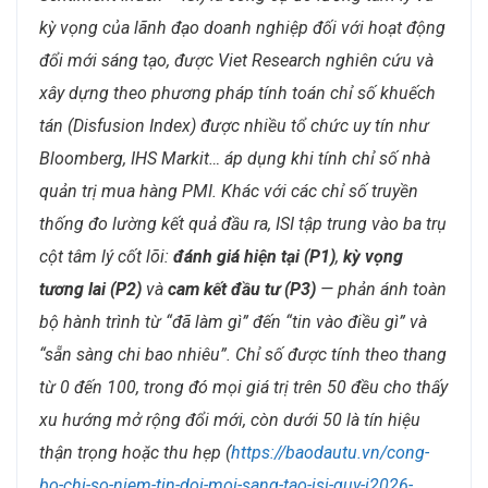
kỳ vọng của lãnh đạo doanh nghiệp đối với hoạt động
đổi mới sáng tạo, được Viet Research nghiên cứu và
xây dựng theo phương pháp tính toán chỉ số khuếch
tán (Disfusion Index) được nhiều tổ chức uy tín như
Bloomberg, IHS Markit… áp dụng khi tính chỉ số nhà
quản trị mua hàng PMI. Khác với các chỉ số truyền
thống đo lường kết quả đầu ra, ISI tập trung vào ba trụ
cột tâm lý cốt lõi:
đánh giá hiện tại (P1)
,
kỳ vọng
tương lai (P2)
và
cam kết đầu tư (P3)
— phản ánh toàn
bộ hành trình từ “đã làm gì” đến “tin vào điều gì” và
“sẵn sàng chi bao nhiêu”. Chỉ số được tính theo thang
từ 0 đến 100, trong đó mọi giá trị trên 50 đều cho thấy
xu hướng mở rộng đổi mới, còn dưới 50 là tín hiệu
thận trọng hoặc thu hẹp
(
https://baodautu.vn/cong-
bo-chi-so-niem-tin-doi-moi-sang-tao-isi-quy-i2026-