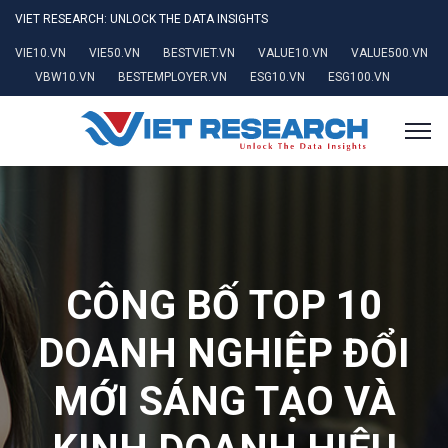
VIET RESEARCH: UNLOCK THE DATA INSIGHTS
VIE10.VN
VIE50.VN
BESTVIET.VN
VALUE10.VN
VALUE500.VN
VBW10.VN
BESTEMPLOYER.VN
ESG10.VN
ESG100.VN
CÔNG BỐ TOP 10
DOANH NGHIỆP ĐỔI
MỚI SÁNG TẠO VÀ