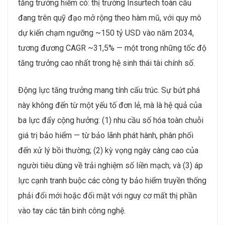
tăng trưởng hiếm có: thị trường Insurtech toàn cầu
đang trên quỹ đạo mở rộng theo hàm mũ, với quy mô
dự kiến chạm ngưỡng ~150 tỷ USD vào năm 2034,
tương đương CAGR ~31,5% — một trong những tốc độ
tăng trưởng cao nhất trong hệ sinh thái tài chính số.
Động lực tăng trưởng mang tính cấu trúc. Sự bứt phá
này không đến từ một yếu tố đơn lẻ, mà là hệ quả của
ba lực đẩy cộng hưởng: (1) nhu cầu số hóa toàn chuỗi
giá trị bảo hiểm — từ bảo lãnh phát hành, phân phối
đến xử lý bồi thường; (2) kỳ vọng ngày càng cao của
người tiêu dùng về trải nghiệm số liền mạch; và (3) áp
lực cạnh tranh buộc các công ty bảo hiểm truyền thống
phải đổi mới hoặc đối mặt với nguy cơ mất thị phần
vào tay các tân binh công nghệ.