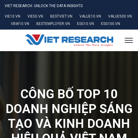
VIET RESEARCH: UNLOCK THE DATA INSIGHTS
VIE10.VN
VIE50.VN
BESTVIET.VN
VALUE10.VN
VALUE500.VN
VBW10.VN
BESTEMPLOYER.VN
ESG10.VN
ESG100.VN
CÔNG BỐ TOP 10
DOANH NGHIỆP SÁNG
TẠO VÀ KINH DOANH