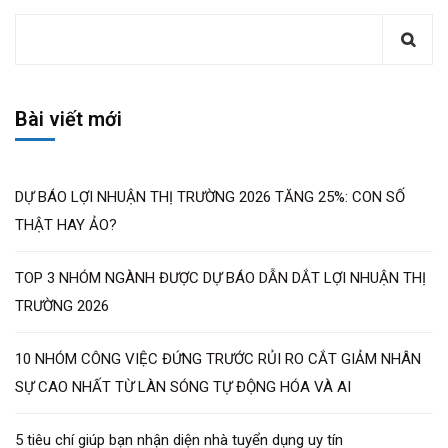
Bài viết mới
DỰ BÁO LỢI NHUẬN THỊ TRƯỜNG 2026 TĂNG 25%: CON SỐ
THẬT HAY ẢO?
TOP 3 NHÓM NGÀNH ĐƯỢC DỰ BÁO DẪN DẮT LỢI NHUẬN THỊ
TRƯỜNG 2026
10 NHÓM CÔNG VIỆC ĐỨNG TRƯỚC RỦI RO CẮT GIẢM NHÂN
SỰ CAO NHẤT TỪ LÀN SÓNG TỰ ĐỘNG HÓA VÀ AI
5 tiêu chí giúp bạn nhận diện nhà tuyển dụng uy tín