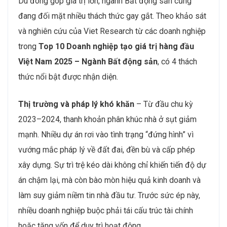
Dù đóng góp giá trị lớn, ngành Bất động sản cũng
đang đối mặt nhiều thách thức gay gắt. Theo khảo sát
và nghiên cứu của Viet Research từ các doanh nghiệp
trong
Top 10 Doanh nghiệp tạo giá trị hàng đầu
Việt Nam 2025 – Ngành Bất động sản
, có 4 thách
thức nổi bật được nhận diện.
Thị trường và pháp lý khó khăn
– Từ đầu chu kỳ
2023–2024, thanh khoản phân khúc nhà ở sụt giảm
mạnh. Nhiều dự án rơi vào tình trạng “đứng hình” vì
vướng mắc pháp lý về đất đai, đền bù và cấp phép
xây dựng. Sự trì trệ kéo dài không chỉ khiến tiến độ dự
án chậm lại, mà còn bào mòn hiệu quả kinh doanh và
làm suy giảm niềm tin nhà đầu tư. Trước sức ép này,
nhiều doanh nghiệp buộc phải tái cấu trúc tài chính
hoặc tăng vốn để duy trì hoạt động.