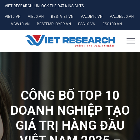
VIET RESEARCH: UNLOCK THE DATA INSIGHTS
VIE10.VN
VIE50.VN
BESTVIET.VN
VALUE10.VN
VALUE500.VN
VBW10.VN
BESTEMPLOYER.VN
ESG10.VN
ESG100.VN
CÔNG BỐ TOP 10
DOANH NGHIỆP TẠO
GIÁ TRỊ HÀNG ĐẦU