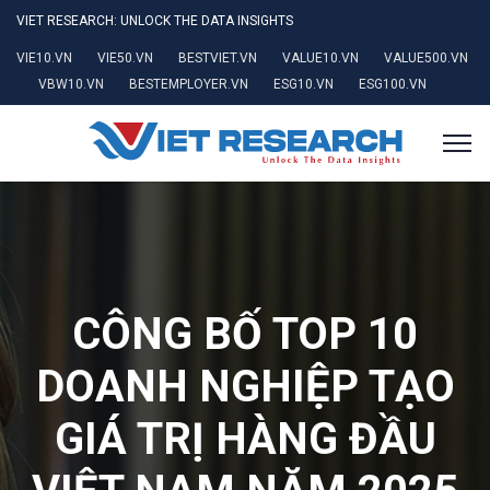
VIET RESEARCH: UNLOCK THE DATA INSIGHTS
VIE10.VN
VIE50.VN
BESTVIET.VN
VALUE10.VN
VALUE500.VN
VBW10.VN
BESTEMPLOYER.VN
ESG10.VN
ESG100.VN
CÔNG BỐ TOP 10
DOANH NGHIỆP TẠO
GIÁ TRỊ HÀNG ĐẦU