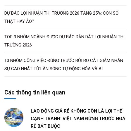
DỰ BÁO LỢI NHUẬN THỊ TRƯỜNG 2026 TĂNG 25%: CON SỐ
THẬT HAY ẢO?
TOP 3 NHÓM NGÀNH ĐƯỢC DỰ BÁO DẪN DẮT LỢI NHUẬN THỊ
TRƯỜNG 2026
10 NHÓM CÔNG VIỆC ĐỨNG TRƯỚC RỦI RO CẮT GIẢM NHÂN
SỰ CAO NHẤT TỪ LÀN SÓNG TỰ ĐỘNG HÓA VÀ AI
Các thông tin liên quan
LAO ĐỘNG GIÁ RẺ KHÔNG CÒN LÀ LỢI THẾ
CẠNH TRANH: VIỆT NAM ĐỨNG TRƯỚC NGÃ
RẼ BẮT BUỘC