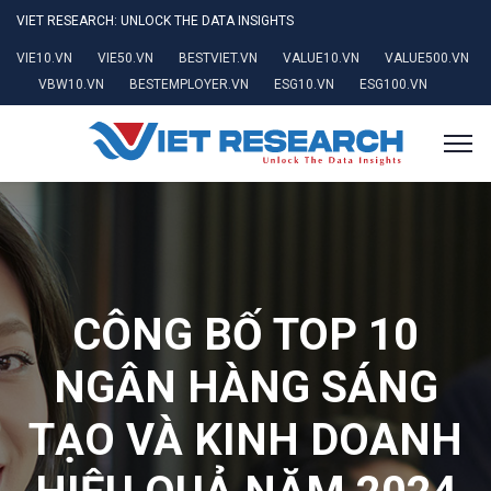
VIET RESEARCH: UNLOCK THE DATA INSIGHTS
VIE10.VN
VIE50.VN
BESTVIET.VN
VALUE10.VN
VALUE500.VN
VBW10.VN
BESTEMPLOYER.VN
ESG10.VN
ESG100.VN
CÔNG BỐ TOP 10
NGÂN HÀNG SÁNG
TẠO VÀ KINH DOANH