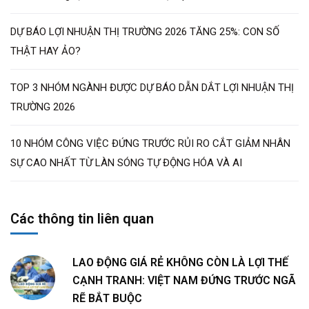
DỰ BÁO LỢI NHUẬN THỊ TRƯỜNG 2026 TĂNG 25%: CON SỐ
THẬT HAY ẢO?
TOP 3 NHÓM NGÀNH ĐƯỢC DỰ BÁO DẪN DẮT LỢI NHUẬN THỊ
TRƯỜNG 2026
10 NHÓM CÔNG VIỆC ĐỨNG TRƯỚC RỦI RO CẮT GIẢM NHÂN
SỰ CAO NHẤT TỪ LÀN SÓNG TỰ ĐỘNG HÓA VÀ AI
Các thông tin liên quan
LAO ĐỘNG GIÁ RẺ KHÔNG CÒN LÀ LỢI THẾ
CẠNH TRANH: VIỆT NAM ĐỨNG TRƯỚC NGÃ
RẼ BẮT BUỘC