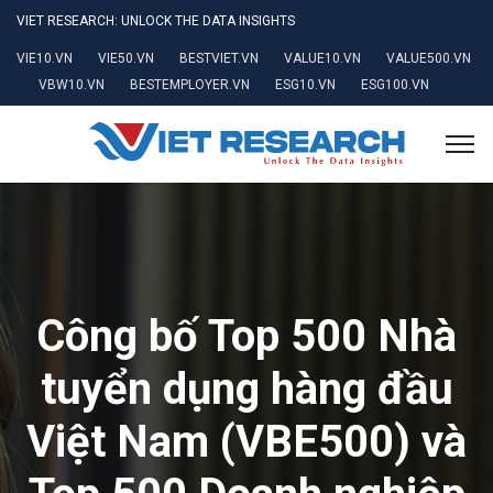
VIET RESEARCH: UNLOCK THE DATA INSIGHTS
VIE10.VN
VIE50.VN
BESTVIET.VN
VALUE10.VN
VALUE500.VN
VBW10.VN
BESTEMPLOYER.VN
ESG10.VN
ESG100.VN
Công bố Top 500 Nhà
tuyển dụng hàng đầu
Việt Nam (VBE500) và