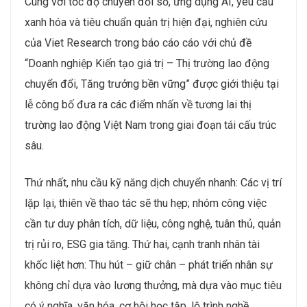
Cùng với tốc độ chuyển đổi số, ứng dụng AI, yêu cầu
xanh hóa và tiêu chuẩn quản trị hiện đại, nghiên cứu
của Viet Research trong báo cáo cáo với chủ đề
“Doanh nghiệp Kiến tạo giá trị – Thị trường lao động
chuyển đổi, Tăng trưởng bền vững” được giới thiệu tại
lễ công bố đưa ra các điểm nhấn về tương lai thị
trường lao động Việt Nam trong giai đoạn tái cấu trúc
sâu.
Thứ nhất, nhu cầu kỹ năng dịch chuyển nhanh: Các vị trí
lặp lại, thiên về thao tác sẽ thu hẹp; nhóm công việc
cần tư duy phân tích, dữ liệu, công nghệ, tuân thủ, quản
trị rủi ro, ESG gia tăng. Thứ hai, cạnh tranh nhân tài
khốc liệt hơn: Thu hút – giữ chân – phát triển nhân sự
không chỉ dựa vào lương thưởng, mà dựa vào mục tiêu
có ý nghĩa, văn hóa, cơ hội học tập, lộ trình nghề