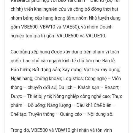
Research phối hợp với Báo Tài chính – Đầu tư (Bộ Tài
chính) triển khai nghiên cứu và công bố đồng thời hai
nhóm bảng xếp hạng trọng tâm: nhóm Nhà tuyển dụng
gồm VBE500, VBW10 và MAE50), và nhóm Doanh
nghiệp tạo giá trị gồm VALUE500 và VALUE10.
Các bảng xếp hạng được xây dựng trên phạm vi toàn
quốc, bao phủ các ngành kinh tế chủ lực như Bán lẻ;
Bảo hiểm; Bất động sản; Xây dựng; Vật liệu xây dựng;
Ngân hàng; Chứng khoán; Logistics; Công nghệ – Viễn
thông – chuyển đổi số; Du lịch – Khách sạn – Resort;
Dược – Thiết bị y tế; Nông nghiệp công nghệ cao; Thực
phẩm – Đồ uống; Năng lượng – Dầu khí; Chế biến –
Chế tạo; Truyền thông – Quảng cáo – Nội dung số.
Trong đó, VBE500 và VBW10 ghi nhận và tôn vinh