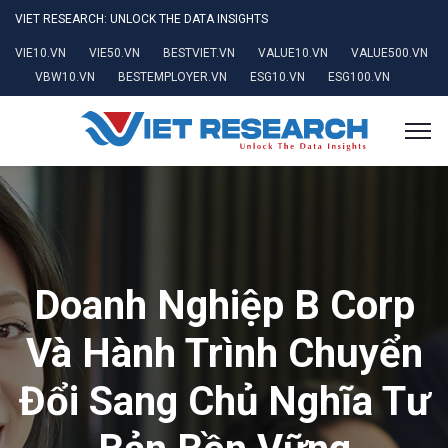
VIET RESEARCH: UNLOCK THE DATA INSIGHTS
VIE10.VN
VIE50.VN
BESTVIET.VN
VALUE10.VN
VALUE500.VN
VBW10.VN
BESTEMPLOYER.VN
ESG10.VN
ESG100.VN
Doanh Nghiệp B Corp
Và Hành Trình Chuyển
Đổi Sang Chủ Nghĩa Tư