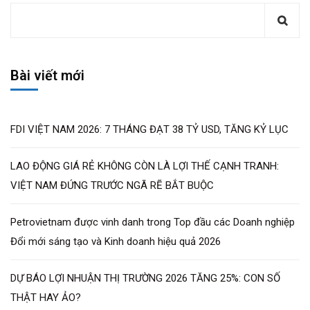
Bài viết mới
FDI VIỆT NAM 2026: 7 THÁNG ĐẠT 38 TỶ USD, TĂNG KỶ LỤC
LAO ĐỘNG GIÁ RẺ KHÔNG CÒN LÀ LỢI THẾ CẠNH TRANH:
VIỆT NAM ĐỨNG TRƯỚC NGÃ RẼ BẮT BUỘC
Petrovietnam được vinh danh trong Top đầu các Doanh nghiệp
Đổi mới sáng tạo và Kinh doanh hiệu quả 2026
DỰ BÁO LỢI NHUẬN THỊ TRƯỜNG 2026 TĂNG 25%: CON SỐ
THẬT HAY ẢO?