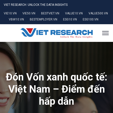
VIET RESEARCH: UNLOCK THE DATA INSIGHTS
VIE10.VN
VIE50.VN
BESTVIET.VN
VALUE10.VN
VALUE500.VN
VBW10.VN
BESTEMPLOYER.VN
ESG10.VN
ESG100.VN
Đón Vốn xanh quốc tế:
Việt Nam – Điểm đến
hấp dẫn