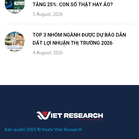
TĂNG 25%: CON SỐ THẬT HAY ẢO?
5 August, 2026
TOP 3 NHÓM NGÀNH ĐƯỢC DỰ BÁO DẪN
DẮT LỢI NHUẬN THỊ TRƯỜNG 2026
4 August, 2026
Bản quyền 2025 © thuộc Viet Research