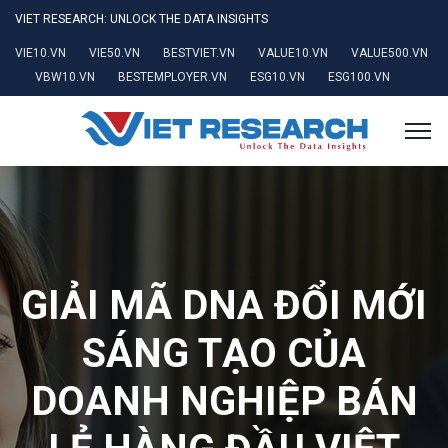
VIET RESEARCH: UNLOCK THE DATA INSIGHTS
VIE10.VN
VIE50.VN
BESTVIET.VN
VALUE10.VN
VALUE500.VN
VBW10.VN
BESTEMPLOYER.VN
ESG10.VN
ESG100.VN
GIẢI MÃ DNA ĐỔI MỚI
SÁNG TẠO CỦA
DOANH NGHIỆP BÁN