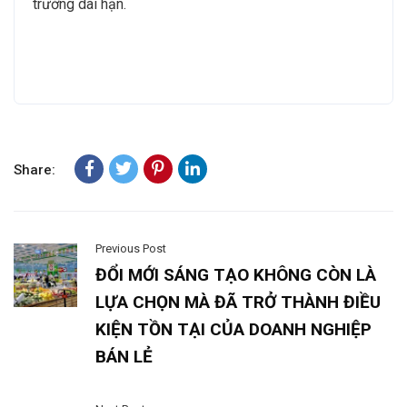
trưởng dài hạn.
Share:
Previous Post
ĐỔI MỚI SÁNG TẠO KHÔNG CÒN LÀ
LỰA CHỌN MÀ ĐÃ TRỞ THÀNH ĐIỀU
KIỆN TỒN TẠI CỦA DOANH NGHIỆP
BÁN LẺ