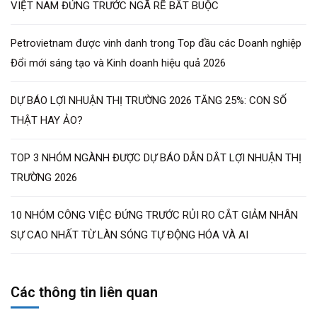
VIỆT NAM ĐỨNG TRƯỚC NGÃ RẼ BẮT BUỘC
Petrovietnam được vinh danh trong Top đầu các Doanh nghiệp
Đổi mới sáng tạo và Kinh doanh hiệu quả 2026
DỰ BÁO LỢI NHUẬN THỊ TRƯỜNG 2026 TĂNG 25%: CON SỐ
THẬT HAY ẢO?
TOP 3 NHÓM NGÀNH ĐƯỢC DỰ BÁO DẪN DẮT LỢI NHUẬN THỊ
TRƯỜNG 2026
10 NHÓM CÔNG VIỆC ĐỨNG TRƯỚC RỦI RO CẮT GIẢM NHÂN
SỰ CAO NHẤT TỪ LÀN SÓNG TỰ ĐỘNG HÓA VÀ AI
Các thông tin liên quan