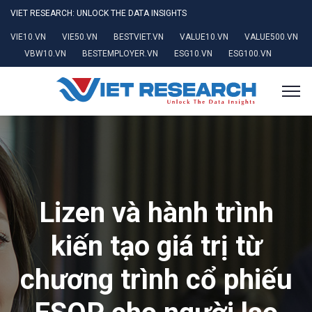
VIET RESEARCH: UNLOCK THE DATA INSIGHTS
VIE10.VN
VIE50.VN
BESTVIET.VN
VALUE10.VN
VALUE500.VN
VBW10.VN
BESTEMPLOYER.VN
ESG10.VN
ESG100.VN
Lizen và hành trình
kiến tạo giá trị từ
chương trình cổ phiếu