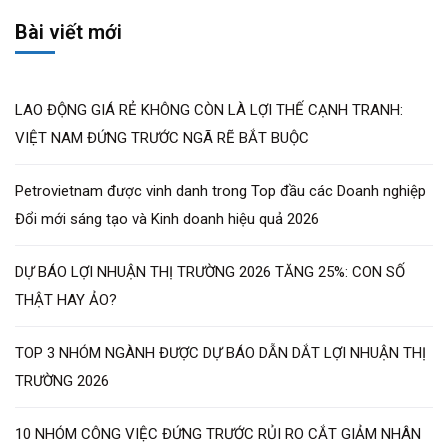
Bài viết mới
LAO ĐỘNG GIÁ RẺ KHÔNG CÒN LÀ LỢI THẾ CẠNH TRANH:
VIỆT NAM ĐỨNG TRƯỚC NGÃ RẼ BẮT BUỘC
Petrovietnam được vinh danh trong Top đầu các Doanh nghiệp
Đổi mới sáng tạo và Kinh doanh hiệu quả 2026
DỰ BÁO LỢI NHUẬN THỊ TRƯỜNG 2026 TĂNG 25%: CON SỐ
THẬT HAY ẢO?
TOP 3 NHÓM NGÀNH ĐƯỢC DỰ BÁO DẪN DẮT LỢI NHUẬN THỊ
TRƯỜNG 2026
10 NHÓM CÔNG VIỆC ĐỨNG TRƯỚC RỦI RO CẮT GIẢM NHÂN