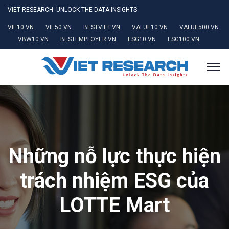
VIET RESEARCH: UNLOCK THE DATA INSIGHTS
VIE10.VN
VIE50.VN
BESTVIET.VN
VALUE10.VN
VALUE500.VN
VBW10.VN
BESTEMPLOYER.VN
ESG10.VN
ESG100.VN
Những nỗ lực thực hiện
trách nhiệm ESG của
LOTTE Mart