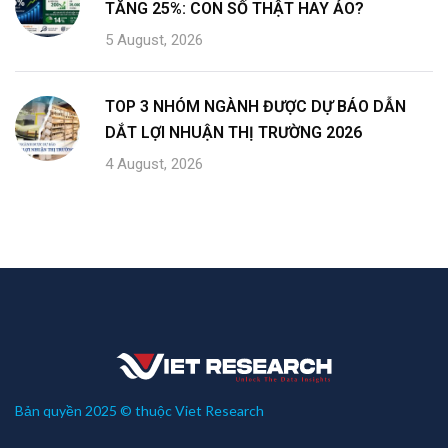
TĂNG 25%: CON SỐ THẬT HAY ẢO?
5 August, 2026
TOP 3 NHÓM NGÀNH ĐƯỢC DỰ BÁO DẪN
DẮT LỢI NHUẬN THỊ TRƯỜNG 2026
4 August, 2026
Bản quyền 2025 © thuộc Viet Research