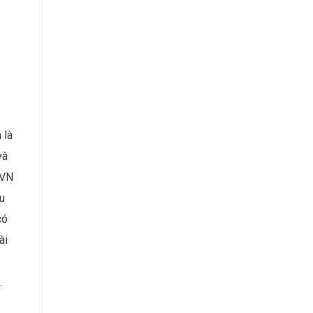
 là
và
PVN
ệu
có
ài
.