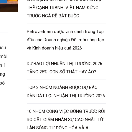
THẾ CẠNH TRANH: VIỆT NAM ĐỨNG
TRƯỚC NGÃ RẼ BẮT BUỘC
Petrovietnam được vinh danh trong Top
đầu các Doanh nghiệp Đổi mới sáng tạo
iêu
và Kinh doanh hiệu quả 2026
 môi
DỰ BÁO LỢI NHUẬN THỊ TRƯỜNG 2026
n 1
TĂNG 25%: CON SỐ THẬT HAY ẢO?
ồng
 số
TOP 3 NHÓM NGÀNH ĐƯỢC DỰ BÁO
DẪN DẮT LỢI NHUẬN THỊ TRƯỜNG 2026
10 NHÓM CÔNG VIỆC ĐỨNG TRƯỚC RỦI
RO CẮT GIẢM NHÂN SỰ CAO NHẤT TỪ
LÀN SÓNG TỰ ĐỘNG HÓA VÀ AI