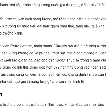
 thành một tập đoàn năng lượng quốc gia đa dạng, đổi mới và bền
n lược chuyển dịch năng lượng, mở rộng sang điện gió ngoài khơ
G, hướng tới mục tiêu dài hạn: giảm phát thải, tăng hiệu quả khai
g trưởng xanh.
 viên Petrovietnam, nhấn mạnh: “
Chuyển đổi mô hình tăng trưởn
n bền vững không chỉ là yêu cầu thời đại, mà là con đường duy n
 kiến tạo giá trị dài hạn cho đất nước.
” Thực tế, trong 5 năm qu
 tỷ đồng doanh thu, đóng góp hơn 599 nghìn tỷ đồng vào ngân sác
ia trong cùng kỳ. Đây là con số hiếm có, khẳng định vai trò của
“nhà kiến tạo giá trị năng lượng” cho toàn nền kinh tế.
h
 lượng theo chủ trương của Nhà nước, khi lần đầu tiên mở rộng