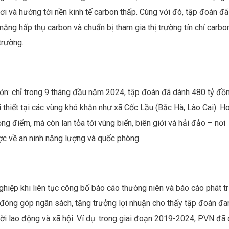
 và hướng tới nền kinh tế carbon thấp. Cùng với đó, tập đoàn đã
 năng hấp thụ carbon và chuẩn bị tham gia thị trường tín chỉ carbo
trường.
lớn: chỉ trong 9 tháng đầu năm 2024, tập đoàn đã dành 480 tỷ đồ
i thiết tại các vùng khó khăn như xã Cốc Lầu (Bắc Hà, Lào Cai). H
g điểm, mà còn lan tỏa tới vùng biển, biên giới và hải đảo – nơi
ợc về an ninh năng lượng và quốc phòng.
iệp khi liên tục công bố báo cáo thường niên và báo cáo phát tr
đóng góp ngân sách, tăng trưởng lợi nhuận cho thấy tập đoàn đa
ười lao động và xã hội. Ví dụ: trong giai đoạn 2019-2024, PVN đã