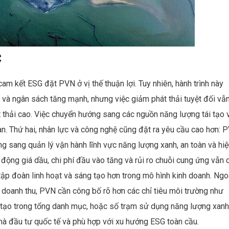
c
am kết ESG đặt PVN ở vị thế thuận lợi. Tuy nhiên, hành trình này
 và ngân sách tăng mạnh, nhưng việc giảm phát thải tuyệt đối vẫn
hát thải cao. Việc chuyển hướng sang các nguồn năng lượng tái tạo 
an. Thứ hai, nhân lực và công nghệ cũng đặt ra yêu cầu cao hơn: 
ng sang quản lý vận hành lĩnh vực năng lượng xanh, an toàn và hi
động giá dầu, chi phí đầu vào tăng và rủi ro chuỗi cung ứng vẫn 
tập đoàn linh hoạt và sáng tạo hơn trong mô hình kinh doanh. Ngo
 doanh thu, PVN cần công bố rõ hơn các chỉ tiêu môi trường như
i tạo trong tổng danh mục, hoặc số trạm sử dụng năng lượng xanh
hà đầu tư quốc tế và phù hợp với xu hướng ESG toàn cầu.