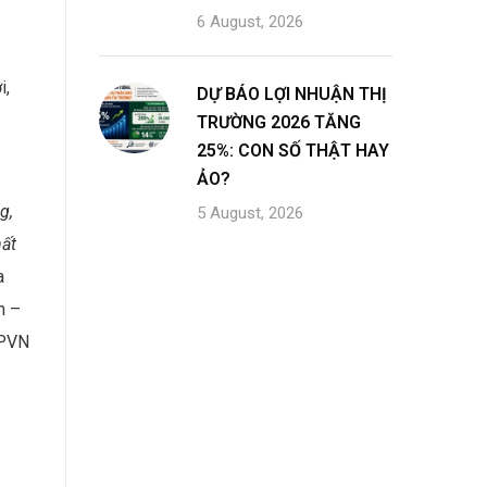
6 August, 2026
i,
DỰ BÁO LỢI NHUẬN THỊ
TRƯỜNG 2026 TĂNG
25%: CON SỐ THẬT HAY
ẢO?
g,
5 August, 2026
hất
a
h –
 PVN