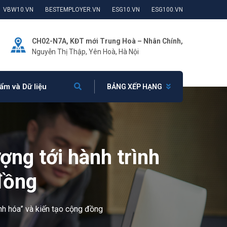
VBW10.VN
BESTEMPLOYER.VN
ESG10.VN
ESG100.VN
CH02-N7A, KĐT mới Trung Hoà – Nhân Chính,
Nguyễn Thị Thập, Yên Hoà, Hà Nội
ẩm và Dữ liệu
BẢNG XẾP HẠNG
ợng tới hành trình
đồng
anh hóa” và kiến tạo cộng đồng