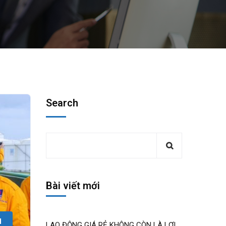
Search
Bài viết mới
d
LAO ĐỘNG GIÁ RẺ KHÔNG CÒN LÀ LỢI