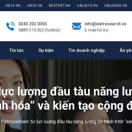
VIE10.VN
VIE50.VN
BESTVIET.VN
VALUE10.VN
VALUE500.VN
0243.202.0365
info@vietresearch.vn
0889.514.365 (hotline)
E-mail hỗ trợ
Tin tức
Sự kiện
Tin doanh nghiệp
Ấn ph
lực lượng đầu tàu năng lư
nh hóa” và kiến tạo cộng 
Petrovietnam: từ lực lượng đầu tàu năng lượng tới hành trình “x