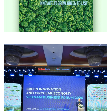
BÁO CÁO “SÁNG TẠO ĐỂ TĂNG
TRƯỞNG, XANH ĐỂ BỀN VỮNG” 2026
Ấn phẩm và dữ liệu nghiên cứu