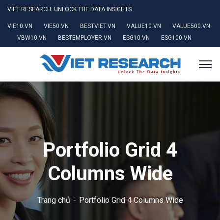
VIET RESEARCH: UNLOCK THE DATA INSIGHTS
VIE10.VN
VIE50.VN
BESTVIET.VN
VALUE10.VN
VALUE500.VN
VBW10.VN
BESTEMPLOYER.VN
ESG10.VN
ESG100.VN
Portfolio Grid 4
Columns Wide
Trang chủ
Portfolio Grid 4 Columns Wide