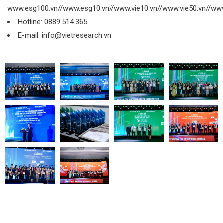
www.esg100.vn//www.esg10.vn//www.vie10.vn//www.vie50.vn//www
Hotline: 0889.514.365
E-mail: info@vietresearch.vn