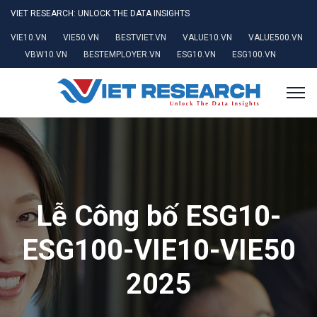
VIET RESEARCH: UNLOCK THE DATA INSIGHTS
VIE10.VN
VIE50.VN
BESTVIET.VN
VALUE10.VN
VALUE500.VN
VBW10.VN
BESTEMPLOYER.VN
ESG10.VN
ESG100.VN
Lễ Công bố ESG10-
ESG100-VIE10-VIE50
2025