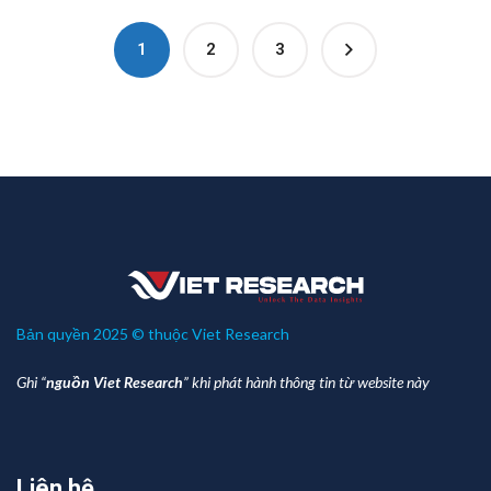
1
2
3
Bản quyền 2025 © thuộc Viet Research
Ghi “
nguồn Viet Research
” khi phát hành thông tin từ website này
Liên hệ