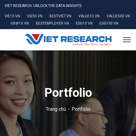
VIET RESEARCH: UNLOCK THE DATA INSIGHTS
VIE10.VN
VIE50.VN
BESTVIET.VN
VALUE10.VN
VALUE500.VN
VBW10.VN
BESTEMPLOYER.VN
ESG10.VN
ESG100.VN
Portfolio
Trang chủ
Portfolio