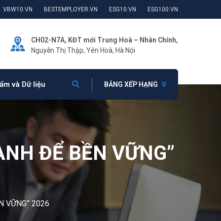
VBW10.VN
BESTEMPLOYER.VN
ESG10.VN
ESG100.VN
CH02-N7A, KĐT mới Trung Hoà – Nhân Chính,
Nguyễn Thị Thập, Yên Hoà, Hà Nội
ẩm và Dữ liệu
BẢNG XẾP HẠNG
ANH ĐỂ BỀN VỮNG”
N VỮNG” 2026