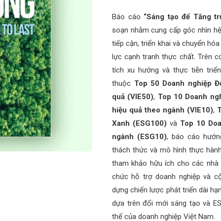
Báo cáo
“Sáng tạo để Tăng t
soạn nhằm cung cấp góc nhìn hệ
tiếp cận, triển khai và chuyển h
lực cạnh tranh thực chất. Trên c
tích xu hướng và thực tiễn triể
thuộc
Top 50 Doanh nghiệp Đổ
quả (VIE50)
,
Top 10 Doanh ngh
hiệu quả theo ngành (VIE10)
,
Xanh (ESG100)
và
Top 10 Doa
ngành (ESG10)
, báo cáo hướng
thách thức và mô hình thực hành n
tham khảo hữu ích cho các nhà 
chức hỗ trợ doanh nghiệp và c
dựng chiến lược phát triển dài hạ
dựa trên đổi mới sáng tạo và ES
thế của doanh nghiệp Việt Nam.