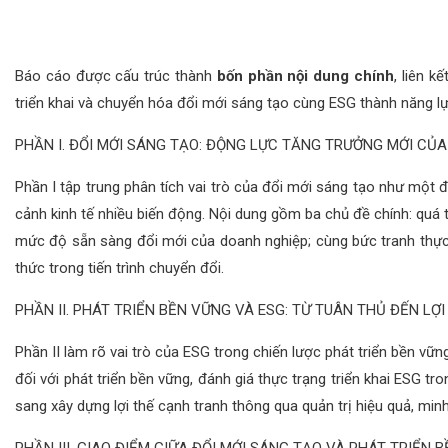
Báo cáo được cấu trúc thành
bốn phần nội dung chính
, liên 
triển khai và chuyển hóa đổi mới sáng tạo cùng ESG thành năng l
PHẦN I. ĐỔI MỚI SÁNG TẠO: ĐỘNG LỰC TĂNG TRƯỞNG MỚI CỦ
Phần I tập trung phân tích vai trò của đổi mới sáng tạo như một
cảnh kinh tế nhiều biến động. Nội dung gồm ba chủ đề chính: quá t
mức độ sẵn sàng đổi mới của doanh nghiệp; cùng bức tranh thực 
thức trong tiến trình chuyển đổi.
PHẦN II. PHÁT TRIỂN BỀN VỮNG VÀ ESG: TỪ TUÂN THỦ ĐẾN LỢ
Phần II làm rõ vai trò của ESG trong chiến lược phát triển bền v
đối với phát triển bền vững, đánh giá thực trạng triển khai ESG t
sang xây dựng lợi thế cạnh tranh thông qua quản trị hiệu quả, minh