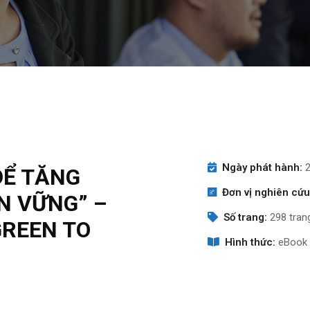
Ngày phát hành:
2
ĐỂ TĂNG
Đơn vị nghiên cứu
N VỮNG” –
Số trang:
298 tran
GREEN TO
Hình thức:
eBook