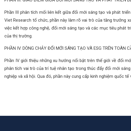
PHẦN III. GIAO ĐIỂM GIỮA ĐỔI MỚI SÁNG TẠO VÀ PHÁT TRIỂN 
Phần III phân tích mối liên kết giữa đổi mới sáng tạo và phát tri
Viet Research tổ chức, phần này làm rõ vai trò của tăng trưởng x
việc kết hợp công nghệ, đổi mới sáng tạo và các mục tiêu phát 
của thị trường.
PHẦN IV. DÒNG CHẢY ĐỔI MỚI SÁNG TẠO VÀ ESG TRÊN TOÀN C
Phần IV giới thiệu những xu hướng nổi bật trên thế giới về đổi 
phân tích vai trò của trí tuệ nhân tạo trong thúc đẩy đổi mới sá
nghiệp và xã hội. Qua đó, phần này cung cấp kinh nghiệm quốc tế