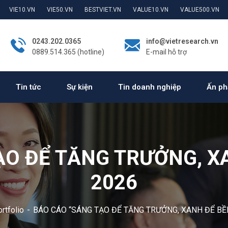
VIE10.VN
VIE50.VN
BESTVIET.VN
VALUE10.VN
VALUE500.VN
0243.202.0365
info@vietresearch.vn
0889.514.365 (hotline)
E-mail hỗ trợ
Tin tức
Sự kiện
Tin doanh nghiệp
Ấn ph
ẠO ĐỂ TĂNG TRƯỞNG, X
2026
rtfolio
BÁO CÁO “SÁNG TẠO ĐỂ TĂNG TRƯỞNG, XANH ĐỂ BỀ