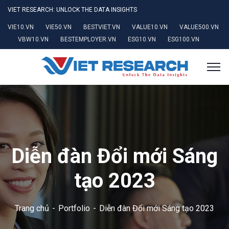
VIET RESEARCH: UNLOCK THE DATA INSIGHTS
VIE10.VN
VIE50.VN
BESTVIET.VN
VALUE10.VN
VALUE500.VN
VBW10.VN
BESTEMPLOYER.VN
ESG10.VN
ESG100.VN
Diễn đàn Đổi mới Sáng
tạo 2023
Trang chủ
Portfolio
Diễn đàn Đổi mới Sáng tạo 2023