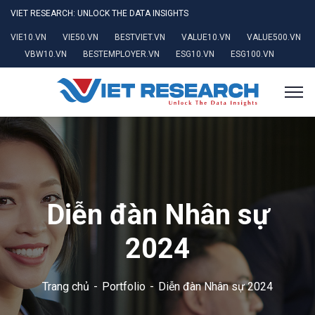
VIET RESEARCH: UNLOCK THE DATA INSIGHTS
VIE10.VN
VIE50.VN
BESTVIET.VN
VALUE10.VN
VALUE500.VN
VBW10.VN
BESTEMPLOYER.VN
ESG10.VN
ESG100.VN
Diễn đàn Nhân sự
2024
Trang chủ
Portfolio
Diễn đàn Nhân sự 2024