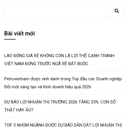
Bài viết mới
LAO ĐỘNG GIÁ RẺ KHÔNG CÒN LÀ LỢI THẾ CẠNH TRANH:
VIỆT NAM ĐỨNG TRƯỚC NGÃ RẼ BẮT BUỘC
Petrovietnam được vinh danh trong Top đầu các Doanh nghiệp
Đổi mới sáng tạo và Kinh doanh hiệu quả 2026
DỰ BÁO LỢI NHUẬN THỊ TRƯỜNG 2026 TĂNG 25%: CON SỐ
THẬT HAY ẢO?
TOP 3 NHÓM NGÀNH ĐƯỢC DỰ BÁO DẪN DẮT LỢI NHUẬN THỊ