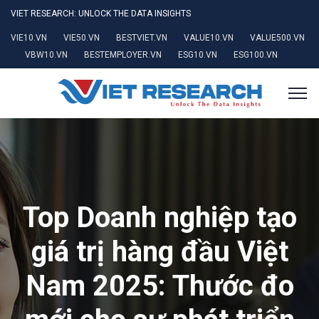
VIET RESEARCH: UNLOCK THE DATA INSIGHTS
VIE10.VN
VIE50.VN
BESTVIET.VN
VALUE10.VN
VALUE500.VN
VBW10.VN
BESTEMPLOYER.VN
ESG10.VN
ESG100.VN
Top Doanh nghiệp tạo
giá trị hàng đầu Việt
Nam 2025: Thước đo