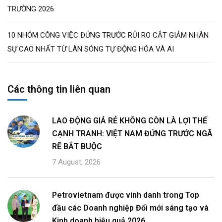
TRƯỜNG 2026
10 NHÓM CÔNG VIỆC ĐỨNG TRƯỚC RỦI RO CẮT GIẢM NHÂN
SỰ CAO NHẤT TỪ LÀN SÓNG TỰ ĐỘNG HÓA VÀ AI
Các thông tin liên quan
LAO ĐỘNG GIÁ RẺ KHÔNG CÒN LÀ LỢI THẾ
CẠNH TRANH: VIỆT NAM ĐỨNG TRƯỚC NGÃ
RẼ BẮT BUỘC
7 August, 2026
Petrovietnam được vinh danh trong Top
đầu các Doanh nghiệp Đổi mới sáng tạo và
Kinh doanh hiệu quả 2026