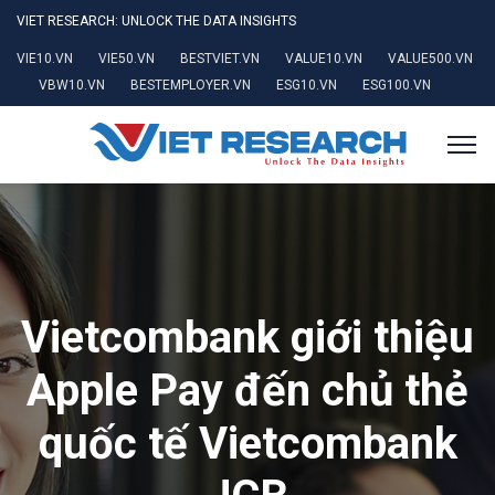
VIET RESEARCH: UNLOCK THE DATA INSIGHTS
VIE10.VN
VIE50.VN
BESTVIET.VN
VALUE10.VN
VALUE500.VN
VBW10.VN
BESTEMPLOYER.VN
ESG10.VN
ESG100.VN
Vietcombank giới thiệu
Apple Pay đến chủ thẻ
quốc tế Vietcombank