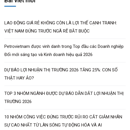
Bài viết mới
LAO ĐỘNG GIÁ RẺ KHÔNG CÒN LÀ LỢI THẾ CẠNH TRANH:
VIỆT NAM ĐỨNG TRƯỚC NGÃ RẼ BẮT BUỘC
Petrovietnam được vinh danh trong Top đầu các Doanh nghiệp
Đổi mới sáng tạo và Kinh doanh hiệu quả 2026
DỰ BÁO LỢI NHUẬN THỊ TRƯỜNG 2026 TĂNG 25%: CON SỐ
THẬT HAY ẢO?
TOP 3 NHÓM NGÀNH ĐƯỢC DỰ BÁO DẪN DẮT LỢI NHUẬN THỊ
TRƯỜNG 2026
10 NHÓM CÔNG VIỆC ĐỨNG TRƯỚC RỦI RO CẮT GIẢM NHÂN
SỰ CAO NHẤT TỪ LÀN SÓNG TỰ ĐỘNG HÓA VÀ AI