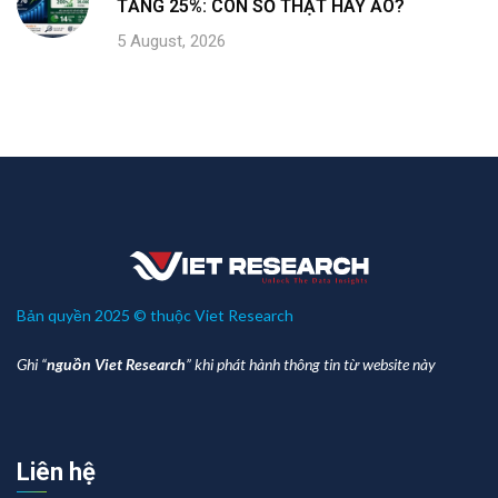
TĂNG 25%: CON SỐ THẬT HAY ẢO?
5 August, 2026
Bản quyền 2025 © thuộc Viet Research
Ghi “
nguồn Viet Research
” khi phát hành thông tin từ website này
Liên hệ