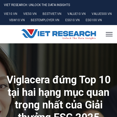
VIET RESEARCH: UNLOCK THE DATA INSIGHTS
VIE10.VN
VIE50.VN
BESTVIET.VN
VALUE10.VN
VALUE500.VN
VBW10.VN
BESTEMPLOYER.VN
ESG10.VN
ESG100.VN
Viglacera đứng Top 10
tại hai hạng mục quan
trọng nhất của Giải