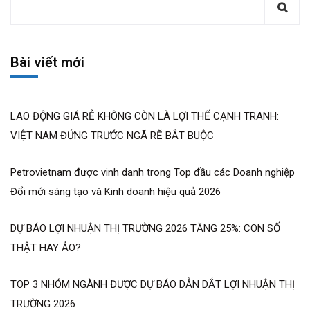
Bài viết mới
LAO ĐỘNG GIÁ RẺ KHÔNG CÒN LÀ LỢI THẾ CẠNH TRANH:
VIỆT NAM ĐỨNG TRƯỚC NGÃ RẼ BẮT BUỘC
Petrovietnam được vinh danh trong Top đầu các Doanh nghiệp
Đổi mới sáng tạo và Kinh doanh hiệu quả 2026
DỰ BÁO LỢI NHUẬN THỊ TRƯỜNG 2026 TĂNG 25%: CON SỐ
THẬT HAY ẢO?
TOP 3 NHÓM NGÀNH ĐƯỢC DỰ BÁO DẪN DẮT LỢI NHUẬN THỊ
TRƯỜNG 2026