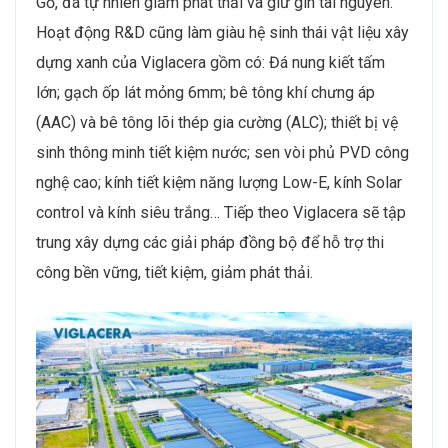
Gỗ, đá tự nhiên giảm phát thải và giữ gìn tài nguyên.
Hoạt động R&D cũng làm giàu hệ sinh thái vật liệu xây
dựng xanh của Viglacera gồm có: Đá nung kiết tấm
lớn; gạch ốp lát mỏng 6mm; bê tông khí chưng áp
(AAC) và bê tông lõi thép gia cường (ALC); thiết bị vệ
sinh thông minh tiết kiệm nước; sen vòi phủ PVD công
nghệ cao; kính tiết kiệm năng lượng Low-E, kính Solar
control và kính siêu trắng… Tiếp theo Viglacera sẽ tập
trung xây dựng các giải pháp đồng bộ để hỗ trợ thi
công bền vững, tiết kiệm, giảm phát thải.