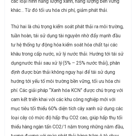
các loại hình năng lượng xanh, năng lượng bền vững
khác… Từ đó tối ưu hóa chi phí, giảm phát thải.
Thứ hai là chú trọng kiểm soát phát thải ra môi trường,
tuần hoàn, tái sử dụng tài nguyên nhờ đẩy mạnh đầu
tư hệ thống tự động hóa kiểm soát hóa chất tại các
khâu trong cấp nước, xử lý nước thải. Hướng tới tái sử
dụng nước thải sau xử lý (5% – 25% nước thải), phân
định được bùn thải không nguy hại để tái sử dụng
hướng tới yếu tố môi trường bền vững, tối ưu hóa chi
phí. Các giải pháp “Xanh hóa KCN” được chú trọng với
cam kết triển khai với các khu công nghiệp mới với
mục tiêu tối thiểu 60% diện tích cây xanh sử dụng các
loại cây có mức độ hấp thụ CO2 cao, giúp hấp thụ tối
thiểu hàng ngàn tấn CO2/1 năm trong những năm đầu,
tương đương với mức phát thải hàng trăm ô tô chạy