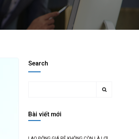
Search
Bài viết mới
LAO ĐỘNG GIÁ RẺ KHÔNG CÒN LÀ LỢI