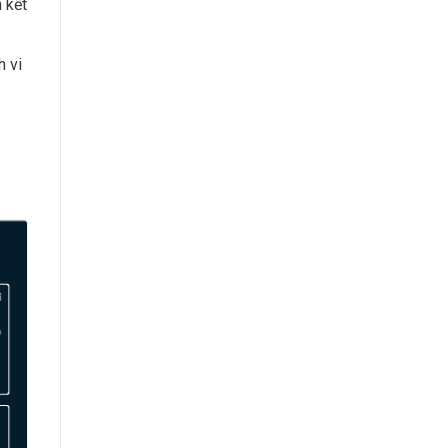
 kết
h vi