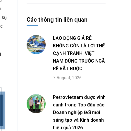
i
t sự
Các thông tin liên quan
ợc
LAO ĐỘNG GIÁ RẺ
KHÔNG CÒN LÀ LỢI THẾ
CẠNH TRANH: VIỆT
NAM ĐỨNG TRƯỚC NGÃ
RẼ BẮT BUỘC
7 August, 2026
Petrovietnam được vinh
danh trong Top đầu các
Doanh nghiệp Đổi mới
sáng tạo và Kinh doanh
hiệu quả 2026