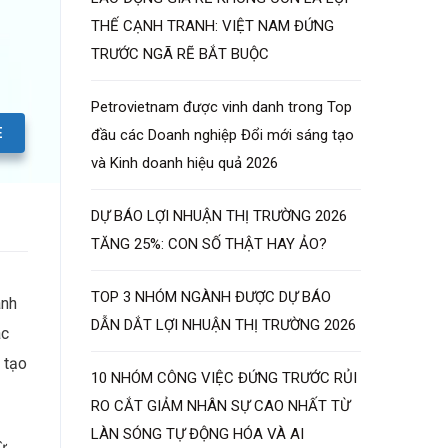
THẾ CẠNH TRANH: VIỆT NAM ĐỨNG
TRƯỚC NGÃ RẼ BẮT BUỘC
Petrovietnam được vinh danh trong Top
E
đầu các Doanh nghiệp Đổi mới sáng tạo
và Kinh doanh hiệu quả 2026
DỰ BÁO LỢI NHUẬN THỊ TRƯỜNG 2026
TĂNG 25%: CON SỐ THẬT HAY ẢO?
TOP 3 NHÓM NGÀNH ĐƯỢC DỰ BÁO
ành
DẪN DẮT LỢI NHUẬN THỊ TRƯỜNG 2026
ác
 tạo
10 NHÓM CÔNG VIỆC ĐỨNG TRƯỚC RỦI
RO CẮT GIẢM NHÂN SỰ CAO NHẤT TỪ
LÀN SÓNG TỰ ĐỘNG HÓA VÀ AI
từ