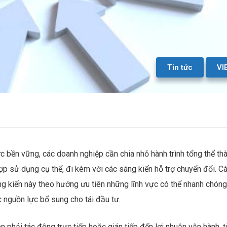
Tin tức
VI
c bền vững, các doanh nghiệp cần chia nhỏ hành trình tổng thể th
p sử dụng cụ thể, đi kèm với các sáng kiến hỗ trợ chuyển đổi. C
g kiến này theo hướng ưu tiên những lĩnh vực có thể nhanh chóng
 nguồn lực bổ sung cho tái đầu tư.
n phải tác động trực tiếp hoặc gián tiếp đến lợi nhuận vận hành, 