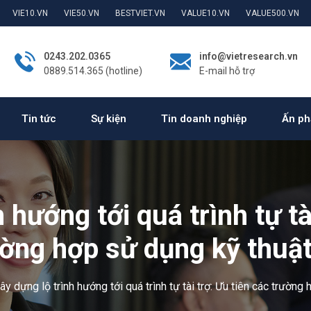
VIE10.VN
VIE50.VN
BESTVIET.VN
VALUE10.VN
VALUE500.VN
0243.202.0365
info@vietresearch.vn
0889.514.365 (hotline)
E-mail hỗ trợ
Tin tức
Sự kiện
Tin doanh nghiệp
Ấn ph
 hướng tới quá trình tự tà
ường hợp sử dụng kỹ thuật
ây dựng lộ trình hướng tới quá trình tự tài trợ: Ưu tiên các trường