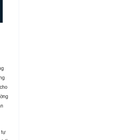
ng
ung
 cho
ường
ắn
 tự