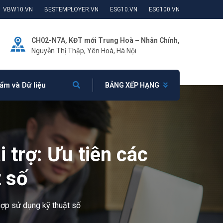
VBW10.VN
BESTEMPLOYER.VN
ESG10.VN
ESG100.VN
CH02-N7A, KĐT mới Trung Hoà – Nhân Chính,
Nguyễn Thị Thập, Yên Hoà, Hà Nội
ẩm và Dữ liệu
BẢNG XẾP HẠNG
i trợ: Ưu tiên các
 số
 hợp sử dụng kỹ thuật số