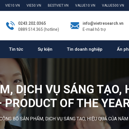
VIE10.VN
VIE50.VN
BESTVIET.VN
VALUE10.VN
VALUE500.VN
0243.202.0365
info@vietresearch.vn
0889.514.365 (hotline)
E-mail hỗ trợ
Tin tức
Sự kiện
Tin doanh nghiệp
Ấn ph
M, DỊCH VỤ SÁNG TẠO, 
– PRODUCT OF THE YEAR
CÔNG BỐ SẢN PHẨM, DỊCH VỤ SÁNG TẠO, HIỆU QUẢ CỦA NĂM 