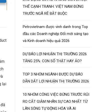
THẾ CẠNH TRANH: VIỆT NAM ĐỨNG
TRƯỚC NGÃ RẼ BẮT BUỘC
Petrovietnam được vinh danh trong Top
đầu các Doanh nghiệp Đổi mới sáng tạo
duct
và Kinh doanh hiệu quả 2026
DỰ BÁO LỢI NHUẬN THỊ TRƯỜNG 2026
TĂNG 25%: CON SỐ THẬT HAY ẢO?
năm
ch
TOP 3 NHÓM NGÀNH ĐƯỢC DỰ BÁO
và
DẪN DẮT LỢI NHUẬN THỊ TRƯỜNG 2026
 lại
10 NHÓM CÔNG VIỆC ĐỨNG TRƯỚC RỦI
RO CẮT GIẢM NHÂN SỰ CAO NHẤT TỪ
 đã
LÀN SÓNG TỰ ĐỘNG HÓA VÀ AI