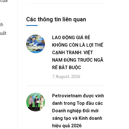
 của
Các thông tin liên quan
ch
xuất
LAO ĐỘNG GIÁ RẺ
KHÔNG CÒN LÀ LỢI THẾ
CẠNH TRANH: VIỆT
NAM ĐỨNG TRƯỚC NGÃ
RẼ BẮT BUỘC
7 August, 2026
Petrovietnam được vinh
danh trong Top đầu các
Doanh nghiệp Đổi mới
sáng tạo và Kinh doanh
hiệu quả 2026