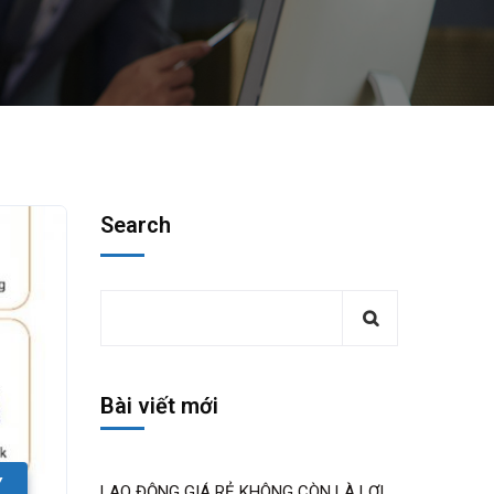
Search
Bài viết mới
Y
LAO ĐỘNG GIÁ RẺ KHÔNG CÒN LÀ LỢI