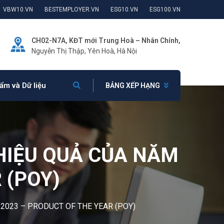
VBW10.VN
BESTEMPLOYER.VN
ESG10.VN
ESG100.VN
CH02-N7A, KĐT mới Trung Hoà – Nhân Chính,
Nguyễn Thị Thập, Yên Hoà, Hà Nội
ẩm và Dữ liệu
BẢNG XẾP HẠNG
HIỆU QUẢ CỦA NĂM
 (POY)
2023 – PRODUCT OF THE YEAR (POY)