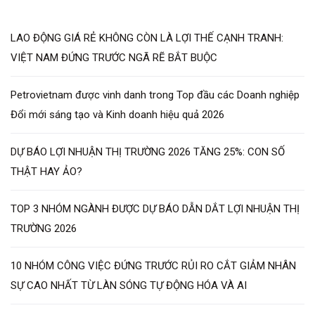
LAO ĐỘNG GIÁ RẺ KHÔNG CÒN LÀ LỢI THẾ CẠNH TRANH:
VIỆT NAM ĐỨNG TRƯỚC NGÃ RẼ BẮT BUỘC
Petrovietnam được vinh danh trong Top đầu các Doanh nghiệp
Đổi mới sáng tạo và Kinh doanh hiệu quả 2026
DỰ BÁO LỢI NHUẬN THỊ TRƯỜNG 2026 TĂNG 25%: CON SỐ
THẬT HAY ẢO?
TOP 3 NHÓM NGÀNH ĐƯỢC DỰ BÁO DẪN DẮT LỢI NHUẬN THỊ
TRƯỜNG 2026
10 NHÓM CÔNG VIỆC ĐỨNG TRƯỚC RỦI RO CẮT GIẢM NHÂN
SỰ CAO NHẤT TỪ LÀN SÓNG TỰ ĐỘNG HÓA VÀ AI