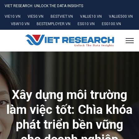
VIET RESEARCH: UNLOCK THE DATA INSIGHTS
VIE10.VN
VIE50.VN
BESTVIET.VN
VALUE10.VN
VALUE500.VN
VBW10.VN
BESTEMPLOYER.VN
ESG10.VN
ESG100.VN
Xây dựng môi trường
làm việc tốt: Chìa khóa
phát triển bền vững