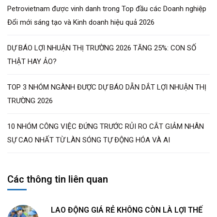
Petrovietnam được vinh danh trong Top đầu các Doanh nghiệp
Đổi mới sáng tạo và Kinh doanh hiệu quả 2026
DỰ BÁO LỢI NHUẬN THỊ TRƯỜNG 2026 TĂNG 25%: CON SỐ
THẬT HAY ẢO?
TOP 3 NHÓM NGÀNH ĐƯỢC DỰ BÁO DẪN DẮT LỢI NHUẬN THỊ
TRƯỜNG 2026
10 NHÓM CÔNG VIỆC ĐỨNG TRƯỚC RỦI RO CẮT GIẢM NHÂN
SỰ CAO NHẤT TỪ LÀN SÓNG TỰ ĐỘNG HÓA VÀ AI
Các thông tin liên quan
LAO ĐỘNG GIÁ RẺ KHÔNG CÒN LÀ LỢI THẾ