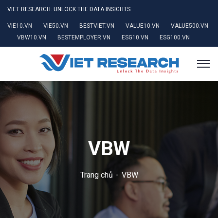
VIET RESEARCH: UNLOCK THE DATA INSIGHTS
VIE10.VN
VIE50.VN
BESTVIET.VN
VALUE10.VN
VALUE500.VN
VBW10.VN
BESTEMPLOYER.VN
ESG10.VN
ESG100.VN
VBW
Trang chủ
VBW