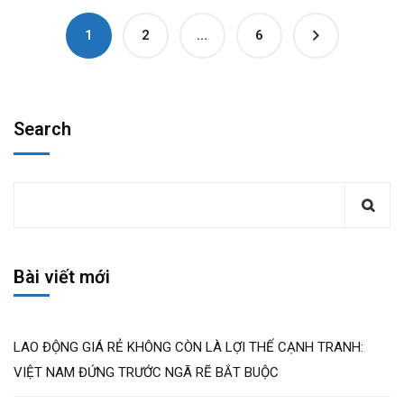
1
2
…
6
Search
Bài viết mới
LAO ĐỘNG GIÁ RẺ KHÔNG CÒN LÀ LỢI THẾ CẠNH TRANH:
VIỆT NAM ĐỨNG TRƯỚC NGÃ RẼ BẮT BUỘC