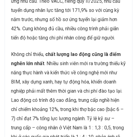
ứng nhu cầu. Theo VACC, riêng quý II/2025, nhu cầu
tuyển dụng nhân lực tăng tới 171,9% so với cùng kỳ
năm trước, nhưng số hồ sơ ứng tuyển lại giảm hơn
42%. Cung không đủ cầu, nhiều công trình phải giãn
tiến độ hoặc tăng chi phí nhân công để giữ người.
Không chỉ thiếu,
chất lượng lao động cũng là điểm
nghẽn lớn nhất
. Nhiều sinh viên mới ra trường thiếu kỹ
năng thực hành và kiến thức về công nghệ mới như
BIM, xây dựng xanh, hay tự động hóa, khiến doanh
nghiệp phải mất thêm thời gian và chi phí đào tạo lại.
Lao động có trình độ cao đẳng, trung cấp nghề hiện
chỉ chiếm khoảng 12%, trong khi thợ bậc cao (bậc 6 –
7) chỉ đạt 7% tổng lực lượng ngành. Tỷ lệ kỹ sư –
trung cấp – công nhân ở Việt Nam là 1 : 1,3 : 0,5, trong
khi ở các quốc gia phát triển là 1 : 4 : 10, phản ánh rõ