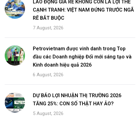
LAO ĐỘNG GIÁ RẺ KHÔNG CÒN LÀ LỢI THẾ
CẠNH TRANH: VIỆT NAM ĐỨNG TRƯỚC NGÃ
RẼ BẮT BUỘC
7 August, 2026
Petrovietnam được vinh danh trong Top
đầu các Doanh nghiệp Đổi mới sáng tạo và
Kinh doanh hiệu quả 2026
6 August, 2026
DỰ BÁO LỢI NHUẬN THỊ TRƯỜNG 2026
TĂNG 25%: CON SỐ THẬT HAY ẢO?
5 August, 2026