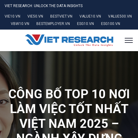
VIET RESEARCH: UNLOCK THE DATA INSIGHTS
VIE10.VN
VIE50.VN
BESTVIET.VN
VALUE10.VN
VALUE500.VN
VBW10.VN
BESTEMPLOYER.VN
ESG10.VN
ESG100.VN
CÔNG BỐ TOP 10 NƠI
LÀM VIỆC TỐT NHẤT
VIỆT NAM 2025 –