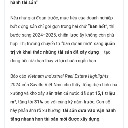
duy số hóa và kỹ năng công nghệ
, còn nhân sự
muốn trụ lại ngành bắt buộc phải “nâng cấp” mình để
thích ứng.
Dịch chuyển từ “bán hàng” sang “quản trị và vận
hành tài sản”
Nếu như giai đoạn trước, mục tiêu của doanh nghiệp
bất động sản chỉ gói gọn trong hai chữ
“bán hết”
, thì
bước sang 2024–2025, chiến lược ấy không còn phù
hợp. Thị trường chuyển từ “bán dự án mới” sang
quản
trị và khai thác những tài sản đã xây dựng
– tạo
dòng tiền dài hạn thay vì lợi nhuận ngắn hạn.
Báo cáo
Vietnam Industrial Real Estate Highlights