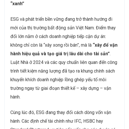
quản trị tài sản và dịch vụ khách hàng
. Từ chỗ chỉ
cần “kỹ năng bán hàng”, nhân lực bất động sản nay
phải làm chủ
tư duy quản trị và tối ưu vận hành
.
ESG & phát triển bền vững → Nhân sự phải hiểu
“xanh”
ESG và phát triển bền vững đang trở thành hướng đi
mới của thị trường bất động sản Việt Nam. Điểm thay
đổi lớn nằm ở cách doanh nghiệp tiếp cận dự án:
không chỉ còn là “xây xong rồi bán”, mà là
“xây để vận
hành hiệu quả và tạo giá trị lâu dài cho tài sản”
.
Luật Nhà ở 2024 và các quy chuẩn liên quan đến công
trình tiết kiệm năng lượng đã tạo ra khung chính sách
khuyến khích doanh nghiệp lồng ghép yếu tố môi