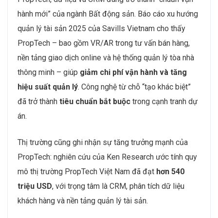
thời gian tới.
Chuyển đổi số – PropTech lên ngôi → Nhân sự
công nghệ sẽ chiếm ưu thế
PropTech, dữ liệu và CRM đang trở thành “chuẩn vận
hành mới” của ngành Bất động sản. Báo cáo xu hướng
quản lý tài sản 2025 của Savills Vietnam cho thấy
PropTech – bao gồm VR/AR trong tư vấn bán hàng,
nền tảng giao dịch online và hệ thống quản lý tòa nhà
thông minh – giúp
giảm chi phí vận hành và tăng
hiệu suất quản lý
. Công nghệ từ chỗ “tạo khác biệt”
đã trở thành
tiêu chuẩn bắt buộc
trong cạnh tranh dự
án.