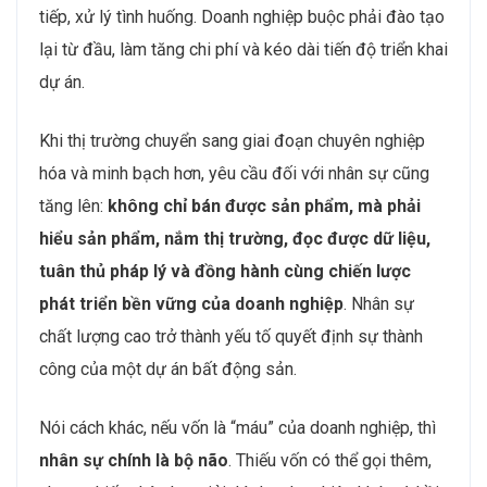
nhu cầu thị trường
. Chương trình đào tạo hiện nay
thiên về lý thuyết, thiếu thực hành và thiếu tính liên
ngành giữa kinh tế – pháp lý – marketing – công nghệ.
Nhiều bạn trẻ bước vào nghề với chút hào hứng ban
đầu nhưng lại thiếu kỹ năng mềm như đàm phán, giao
tiếp, xử lý tình huống. Doanh nghiệp buộc phải đào tạo
lại từ đầu, làm tăng chi phí và kéo dài tiến độ triển khai
dự án.
Khi thị trường chuyển sang giai đoạn chuyên nghiệp
hóa và minh bạch hơn, yêu cầu đối với nhân sự cũng
tăng lên:
không chỉ bán được sản phẩm, mà phải
hiểu sản phẩm, nắm thị trường, đọc được dữ liệu,
tuân thủ pháp lý và đồng hành cùng chiến lược
phát triển bền vững của doanh nghiệp
. Nhân sự