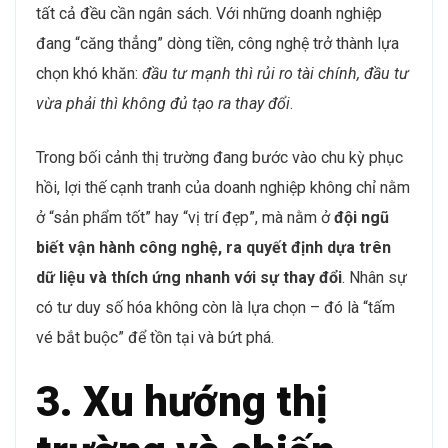
trong khi doanh nghiệp lại phải mất thêm thời gian và
chi phí đào tạo lại từ đầu.
Áp lực chuyển đổi số không chỉ đến từ năng lực của
con người mà còn đến từ
bài toán chi phí
. Đầu tư
công nghệ, triển khai hệ thống mới, đào tạo đội ngũ…
tất cả đều cần ngân sách. Với những doanh nghiệp
đang “căng thẳng” dòng tiền, công nghệ trở thành lựa
chọn khó khăn:
đầu tư mạnh thì rủi ro tài chính, đầu tư
vừa phải thì không đủ tạo ra thay đổi
.
Trong bối cảnh thị trường đang bước vào chu kỳ phục
hồi, lợi thế cạnh tranh của doanh nghiệp không chỉ nằm
ở “sản phẩm tốt” hay “vị trí đẹp”, mà nằm ở
đội ngũ
biết vận hành công nghệ, ra quyết định dựa trên
dữ liệu và thích ứng nhanh với sự thay đổi
. Nhân sự