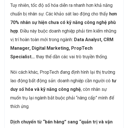
Thị trường cũng ghi nhận sự tăng trưởng mạnh của
PropTech: nghiên cứu của Ken Research ước tính quy
mô thị trường PropTech Việt Nam đã đạt
hơn 540
triệu USD
, với trọng tâm là CRM, phân tích dữ liệu
khách hàng và nền tảng quản lý tài sản.
Tuy nhiên, tốc độ số hóa diễn ra nhanh hơn khả năng
chuẩn bị nhân sự. Các khảo sát lao động cho thấy
hơn
70% nhân sự hiện chưa có kỹ năng công nghệ phù
hợp
. Điều này buộc doanh nghiệp phải tìm kiếm những
vị trí hoàn toàn mới trong ngành:
Data Analyst, CRM
Manager, Digital Marketing, PropTech
Specialist…
thay thế dần các vai trò truyền thống.
Nói cách khác, PropTech đang định hình lại thị trường
lao động bất động sản: doanh nghiệp cần người có
tư