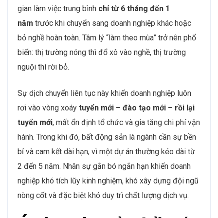
Không chỉ biến động về số lượng, cơ cấu nhân lực của
ngành cũng tiềm ẩn rủi ro. Khảo sát cho thấy lực lượng
lao động bất động sản
rất trẻ
, với nhóm tuổi từ 18
đến 35
chiếm hơn 50% tổng số nhân sự trong
ngành
. Tuy nhiên, mức độ gắn bó lại cực kỳ thấp: thời
gian làm việc trung bình
chỉ từ 6 tháng đến 1
năm
trước khi chuyển sang doanh nghiệp khác hoặc
bỏ nghề hoàn toàn. Tâm lý “làm theo mùa” trở nên phổ
biến: thị trường nóng thì đổ xô vào nghề, thị trường
nguội thì rời bỏ.
Sự dịch chuyển liên tục này khiến doanh nghiệp luôn
rơi vào vòng xoáy
tuyển mới – đào tạo mới – rồi lại
tuyển mới
, mất ổn định tổ chức và gia tăng chi phí vận
hành. Trong khi đó, bất động sản là ngành cần sự bền