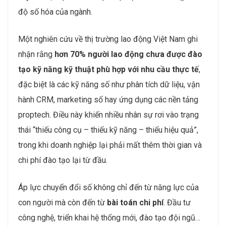
chuyển sang dữ liệu và công nghệ
. PropTech, công
nghệ quản trị CRM, phân tích dữ liệu khách hàng, mô
hình quản lý tòa nhà thông minh… đang trở thành tiêu
chuẩn mới trong vận hành doanh nghiệp bất động sản.
Tuy nhiên, thực tế nhân lực hiện tại chưa theo kịp tốc
độ số hóa của ngành.
Một nghiên cứu về thị trường lao động Việt Nam ghi
nhận rằng
hơn 70% người lao động chưa được đào
tạo kỹ năng kỹ thuật phù hợp với nhu cầu thực tế
,
đặc biệt là các kỹ năng số như phân tích dữ liệu, vận
hành CRM, marketing số hay ứng dụng các nền tảng
proptech. Điều này khiến nhiều nhân sự rơi vào trạng
thái “thiếu công cụ – thiếu kỹ năng – thiếu hiệu quả”,