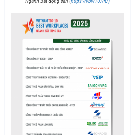
Ngành Bất động sản (
https://vbw10.vn/)