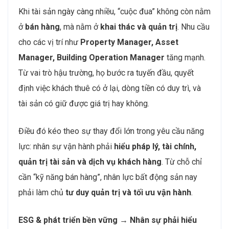
2024
của Savills Việt Nam cho thấy: tổng diện tích nhà
xưởng và kho xây sẵn trên cả nước đã đạt
15,1 triệu
m²
, tăng tới
31%
so với cùng kỳ năm trước. Con số
này phản ánh rõ xu hướng:
tài sản đưa vào vận hành
tăng nhanh hơn tài sản mới được xây dựng
.
Khi tài sản ngày càng nhiều, “cuộc đua” không còn nằm
ở
bán hàng
, mà nằm ở
khai thác và quản trị
. Nhu cầu
cho các vị trí như
Property Manager, Asset
Manager, Building Operation Manager
tăng mạnh.
Từ vai trò hậu trường, họ bước ra tuyến đầu, quyết
định việc khách thuê có ở lại, dòng tiền có duy trì, và
tài sản có giữ được giá trị hay không.
Điều đó kéo theo sự thay đổi lớn trong yêu cầu năng
lực: nhân sự vận hành phải
hiểu pháp lý, tài chính,