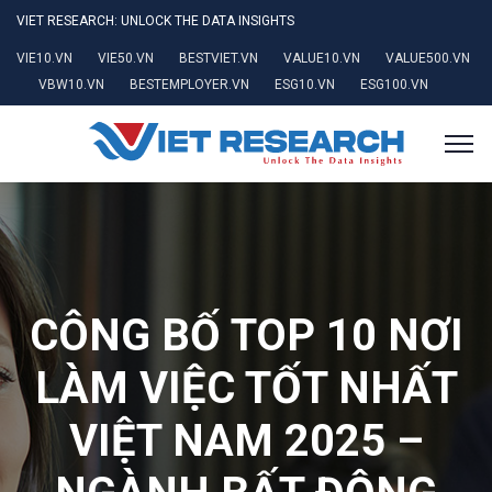
VIET RESEARCH: UNLOCK THE DATA INSIGHTS
VIE10.VN
VIE50.VN
BESTVIET.VN
VALUE10.VN
VALUE500.VN
VBW10.VN
BESTEMPLOYER.VN
ESG10.VN
ESG100.VN
CÔNG BỐ TOP 10 NƠI
LÀM VIỆC TỐT NHẤT
VIỆT NAM 2025 –