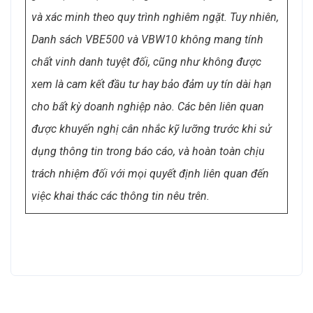
phân tích truyền thông và các báo cáo chính
thức.
Danh sách VBE500 và VBW10 cùng các nội
dung công bố được xây dựng trên nguyên tắc
khách quan, độc lập và có giới hạn thời điểm đánh
giá. Mọi dữ liệu sử dụng đều đã được kiểm chứng
và xác minh theo quy trình nghiêm ngặt. Tuy nhiên,
Danh sách VBE500 và VBW10 không mang tính
chất vinh danh tuyệt đối, cũng như không được
xem là cam kết đầu tư hay bảo đảm uy tín dài hạn
cho bất kỳ doanh nghiệp nào. Các bên liên quan
được khuyến nghị cân nhắc kỹ lưỡng trước khi sử
dụng thông tin trong báo cáo, và hoàn toàn chịu
trách nhiệm đối với mọi quyết định liên quan đến
việc khai thác các thông tin nêu trên.