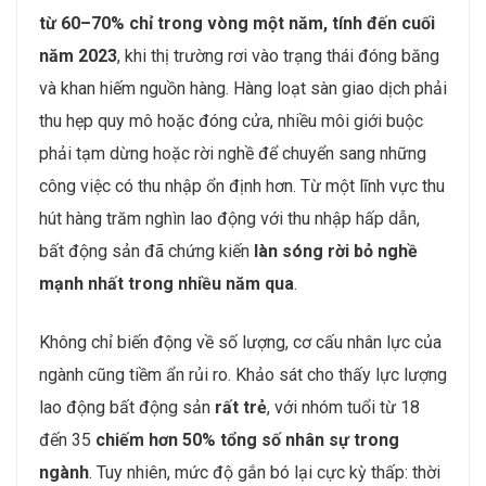
động sản
Nếu thiếu hụt nhân sự chất lượng cao là “điểm nghẽn”,
thì
biến động nhân sự
đang là “cơn đau đầu dai
dẳng” của các doanh nghiệp bất động sản. Theo một
nghiên cứu,
số lượng môi giới bất động sản đã giảm
từ 60–70% chỉ trong vòng một năm, tính đến cuối
năm 2023
, khi thị trường rơi vào trạng thái đóng băng
và khan hiếm nguồn hàng. Hàng loạt sàn giao dịch phải
thu hẹp quy mô hoặc đóng cửa, nhiều môi giới buộc
phải tạm dừng hoặc rời nghề để chuyển sang những
công việc có thu nhập ổn định hơn. Từ một lĩnh vực thu
hút hàng trăm nghìn lao động với thu nhập hấp dẫn,
bất động sản đã chứng kiến
làn sóng rời bỏ nghề
mạnh nhất trong nhiều năm qua
.