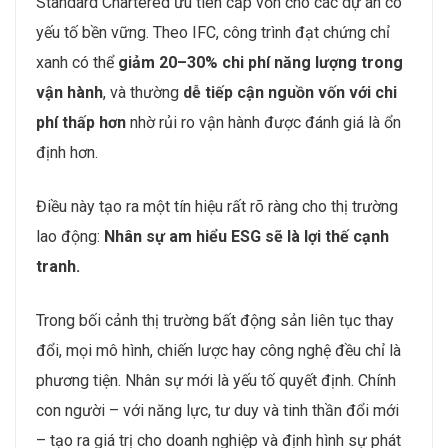
trường ngay từ giai đoạn thiết kế – xây dựng – vận
hành.
Cùng lúc đó, ESG đang thay đổi cách dòng vốn vận
hành. Các định chế tài chính như IFC, HSBC hay
Standard Chartered ưu tiên cấp vốn cho các dự án có
yếu tố bền vững. Theo IFC, công trình đạt chứng chỉ
xanh có thể
giảm 20–30% chi phí năng lượng trong
vận hành
, và thường
dễ tiếp cận nguồn vốn với chi
phí thấp hơn
nhờ rủi ro vận hành được đánh giá là ổn
định hơn.
Điều này tạo ra một tín hiệu rất rõ ràng cho thị trường
lao động:
Nhân sự am hiểu ESG sẽ là lợi thế cạnh
tranh.