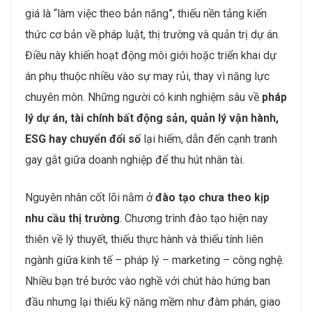
động sản Việt Nam (VNREA), lực lượng lao động hiện
tại
chỉ đáp ứng khoảng 30 – 40% nhu cầu của
doanh nghiệp
. Nghĩa là cứ 10 vị trí cần tuyển thì có
đến 6 – 7 vị trí không tìm được người phù hợp.
Điều đáng nói, nhiều nhân sự trong ngành được đánh
giá là “làm việc theo bản năng”, thiếu nền tảng kiến
thức cơ bản về pháp luật, thị trường và quản trị dự án.
Điều này khiến hoạt động môi giới hoặc triển khai dự
án phụ thuộc nhiều vào sự may rủi, thay vì năng lực
chuyên môn. Những người có kinh nghiệm sâu về
pháp
lý dự án, tài chính bất động sản, quản lý vận hành,
ESG hay chuyển đổi số
lại hiếm, dẫn đến cạnh tranh
gay gắt giữa doanh nghiệp để thu hút nhân tài.
Nguyên nhân cốt lõi nằm ở
đào tạo chưa theo kịp