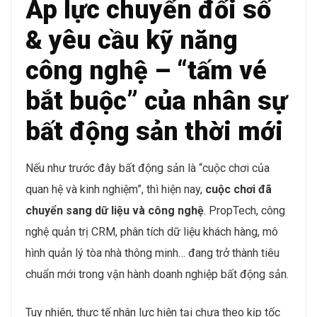
bỉ và cam kết dài hạn, vì một dự án thường kéo dài từ
2 đến 5 năm. Nhân sự gắn bó ngắn hạn khiến doanh
nghiệp khó tích lũy kinh nghiệm, khó xây dựng đội ngũ
nòng cốt và đặc biệt khó duy trì chất lượng dịch vụ.
Áp lực chuyển đổi số
& yêu cầu kỹ năng
công nghệ – “tấm vé
bắt buộc” của nhân sự
bất động sản thời mới
Nếu như trước đây bất động sản là “cuộc chơi của
quan hệ và kinh nghiệm”, thì hiện nay,
cuộc chơi đã