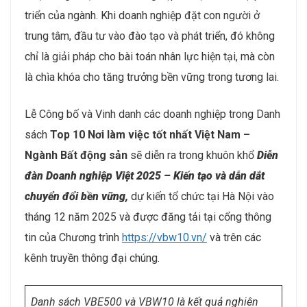
Trong bối cảnh thị trường bất động sản liên tục thay
đổi, mọi mô hình, chiến lược hay công nghệ đều chỉ là
phương tiện. Nhân sự mới là yếu tố quyết định. Chính
con người – với năng lực, tư duy và tinh thần đổi mới
– tạo ra giá trị cho doanh nghiệp và định hình sự phát
triển của ngành. Khi doanh nghiệp đặt con người ở
trung tâm, đầu tư vào đào tạo và phát triển, đó không
chỉ là giải pháp cho bài toán nhân lực hiện tại, mà còn
là chìa khóa cho tăng trưởng bền vững trong tương lai.
Lễ Công bố và Vinh danh các doanh nghiệp trong Danh
sách
Top 10 Nơi làm việc tốt nhất Việt Nam –
Ngành Bất động sản
sẽ diễn ra trong khuôn khổ
Diễn
đàn Doanh nghiệp Việt 2025 – Kiến tạo và dẫn dắt
chuyển đổi bền vững,
dự kiến tổ chức tại Hà Nội vào