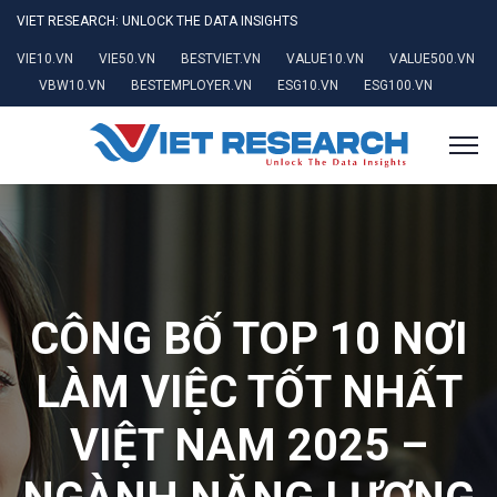
VIET RESEARCH: UNLOCK THE DATA INSIGHTS
VIE10.VN
VIE50.VN
BESTVIET.VN
VALUE10.VN
VALUE500.VN
VBW10.VN
BESTEMPLOYER.VN
ESG10.VN
ESG100.VN
CÔNG BỐ TOP 10 NƠI
LÀM VIỆC TỐT NHẤT
VIỆT NAM 2025 –