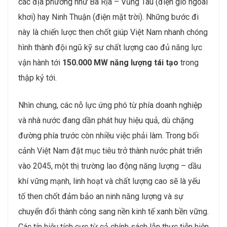
các địa phương như Bà Rịa – Vũng Tàu (điện gió ngoài
khơi) hay Ninh Thuận (điện mặt trời). Những bước đi
này là chiến lược then chốt giúp Việt Nam nhanh chóng
hình thành đội ngũ kỹ sư chất lượng cao đủ năng lực
vận hành tới
150.000 MW năng lượng tái tạo
trong
thập kỷ tới.
Nhìn chung, các nỗ lực ứng phó từ phía doanh nghiệp
và nhà nước đang dần phát huy hiệu quả, dù chặng
đường phía trước còn nhiều việc phải làm. Trong bối
cảnh Việt Nam đặt mục tiêu trở thành nước phát triển
vào 2045, một thị trường lao động năng lượng – dầu
khí vững mạnh, linh hoạt và chất lượng cao sẽ là yếu
tố then chốt đảm bảo an ninh năng lượng và sự
chuyển đổi thành công sang nền kinh tế xanh bền vững.
Các tín hiệu tích cực từ cả chính sách lẫn thực tiễn hiện