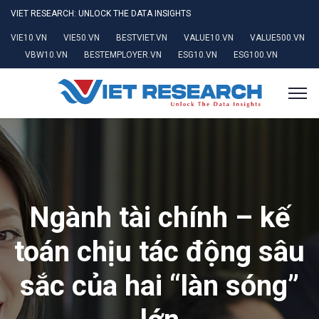
VIET RESEARCH: UNLOCK THE DATA INSIGHTS
VIE10.VN
VIE50.VN
BESTVIET.VN
VALUE10.VN
VALUE500.VN
VBW10.VN
BESTEMPLOYER.VN
ESG10.VN
ESG100.VN
Ngành tài chính – kế
toán chịu tác động sâu
sắc của hai “làn sóng”