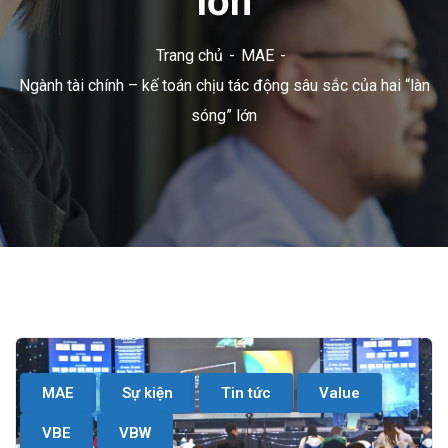
lớn
Trang chủ
MAE
Ngành tài chính – kế toán chịu tác động sâu sắc của hai “làn
sóng” lớn
MAE
Sự kiện
Tin tức
Value
VBE
VBW