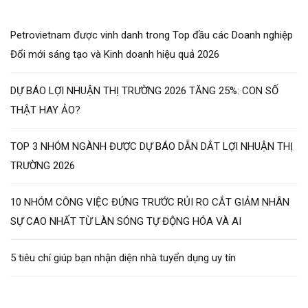
Petrovietnam được vinh danh trong Top đầu các Doanh nghiệp
Đổi mới sáng tạo và Kinh doanh hiệu quả 2026
DỰ BÁO LỢI NHUẬN THỊ TRƯỜNG 2026 TĂNG 25%: CON SỐ
THẬT HAY ẢO?
TOP 3 NHÓM NGÀNH ĐƯỢC DỰ BÁO DẪN DẮT LỢI NHUẬN THỊ
TRƯỜNG 2026
10 NHÓM CÔNG VIỆC ĐỨNG TRƯỚC RỦI RO CẮT GIẢM NHÂN
SỰ CAO NHẤT TỪ LÀN SÓNG TỰ ĐỘNG HÓA VÀ AI
5 tiêu chí giúp bạn nhận diện nhà tuyển dụng uy tín