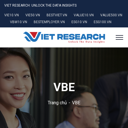
VIET RESEARCH: UNLOCK THE DATA INSIGHTS
VIE10.VN
VIE50.VN
BESTVIET.VN
VALUE10.VN
VALUE500.VN
VBW10.VN
BESTEMPLOYER.VN
ESG10.VN
ESG100.VN
VBE
Trang chủ
VBE