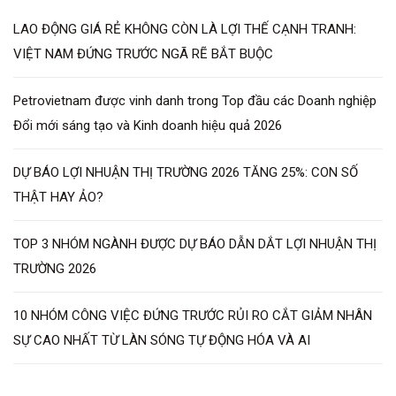
LAO ĐỘNG GIÁ RẺ KHÔNG CÒN LÀ LỢI THẾ CẠNH TRANH:
VIỆT NAM ĐỨNG TRƯỚC NGÃ RẼ BẮT BUỘC
Petrovietnam được vinh danh trong Top đầu các Doanh nghiệp
Đổi mới sáng tạo và Kinh doanh hiệu quả 2026
DỰ BÁO LỢI NHUẬN THỊ TRƯỜNG 2026 TĂNG 25%: CON SỐ
THẬT HAY ẢO?
TOP 3 NHÓM NGÀNH ĐƯỢC DỰ BÁO DẪN DẮT LỢI NHUẬN THỊ
TRƯỜNG 2026
10 NHÓM CÔNG VIỆC ĐỨNG TRƯỚC RỦI RO CẮT GIẢM NHÂN
SỰ CAO NHẤT TỪ LÀN SÓNG TỰ ĐỘNG HÓA VÀ AI