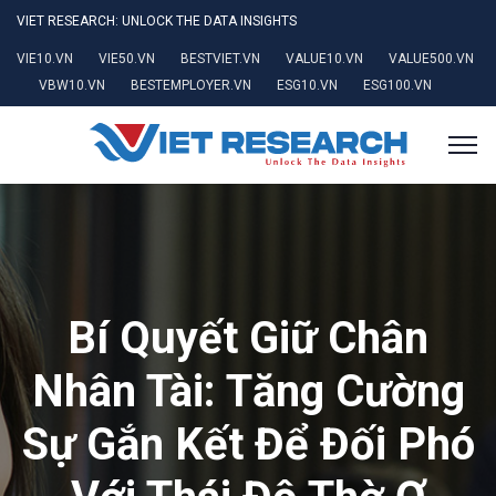
VIET RESEARCH: UNLOCK THE DATA INSIGHTS
VIE10.VN
VIE50.VN
BESTVIET.VN
VALUE10.VN
VALUE500.VN
VBW10.VN
BESTEMPLOYER.VN
ESG10.VN
ESG100.VN
Bí Quyết Giữ Chân
Nhân Tài: Tăng Cường
Sự Gắn Kết Để Đối Phó