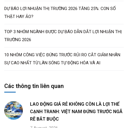
DỰ BÁO LỢI NHUẬN THỊ TRƯỜNG 2026 TĂNG 25%: CON SỐ
THẬT HAY ẢO?
TOP 3 NHÓM NGÀNH ĐƯỢC DỰ BÁO DẪN DẮT LỢI NHUẬN THỊ
TRƯỜNG 2026
10 NHÓM CÔNG VIỆC ĐỨNG TRƯỚC RỦI RO CẮT GIẢM NHÂN
SỰ CAO NHẤT TỪ LÀN SÓNG TỰ ĐỘNG HÓA VÀ AI
Các thông tin liên quan
LAO ĐỘNG GIÁ RẺ KHÔNG CÒN LÀ LỢI THẾ
CẠNH TRANH: VIỆT NAM ĐỨNG TRƯỚC NGÃ
RẼ BẮT BUỘC
7 August, 2026