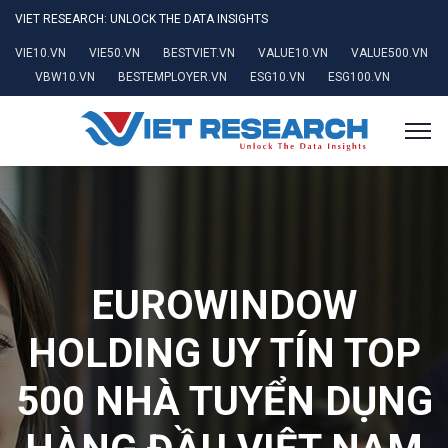
VIET RESEARCH: UNLOCK THE DATA INSIGHTS
VIE10.VN
VIE50.VN
BESTVIET.VN
VALUE10.VN
VALUE500.VN
VBW10.VN
BESTEMPLOYER.VN
ESG10.VN
ESG100.VN
EUROWINDOW
HOLDING UY TÍN TOP
500 NHÀ TUYỂN DỤNG