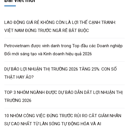
LAO ĐỘNG GIÁ RẺ KHÔNG CÒN LÀ LỢI THẾ CẠNH TRANH:
VIỆT NAM ĐỨNG TRƯỚC NGÃ RẼ BẮT BUỘC
Petrovietnam được vinh danh trong Top đầu các Doanh nghiệp
Đổi mới sáng tạo và Kinh doanh hiệu quả 2026
DỰ BÁO LỢI NHUẬN THỊ TRƯỜNG 2026 TĂNG 25%: CON SỐ
THẬT HAY ẢO?
TOP 3 NHÓM NGÀNH ĐƯỢC DỰ BÁO DẪN DẮT LỢI NHUẬN THỊ
TRƯỜNG 2026
10 NHÓM CÔNG VIỆC ĐỨNG TRƯỚC RỦI RO CẮT GIẢM NHÂN
SỰ CAO NHẤT TỪ LÀN SÓNG TỰ ĐỘNG HÓA VÀ AI