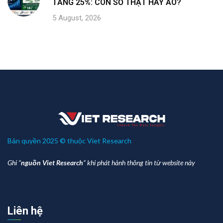
TĂNG 25%: CON SỐ THẬT HAY ẢO?
5 August, 2026
Bản quyền 2025 © thuộc Viet Research
Ghi “
nguồn Viet Research
” khi phát hành thông tin từ website này
Liên hệ