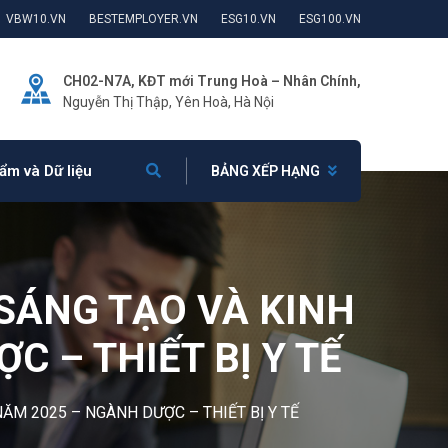
VBW10.VN
BESTEMPLOYER.VN
ESG10.VN
ESG100.VN
CH02-N7A, KĐT mới Trung Hoà – Nhân Chính,
Nguyễn Thị Thập, Yên Hoà, Hà Nội
ẩm và Dữ liệu
BẢNG XẾP HẠNG
SÁNG TẠO VÀ KINH
 – THIẾT BỊ Y TẾ
ĂM 2025 – NGÀNH DƯỢC – THIẾT BỊ Y TẾ