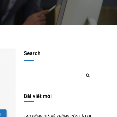
Search
Bài viết mới
E
LAO ĐỘNG GIÁ RẺ KHÔNG CÒN LÀ LỢI