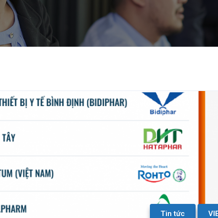
Tin tức
VI