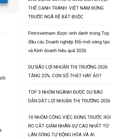
THẾ CẠNH TRANH: VIỆT NAM ĐỨNG
TRƯỚC NGÃ RẼ BẮT BUỘC
Petrovietnam được vinh danh trong Top
đầu các Doanh nghiệp Đổi mới sáng tạo
và Kinh doanh hiệu quả 2026
DỰ BÁO LỢI NHUẬN THỊ TRƯỜNG 2026
TĂNG 25%: CON SỐ THẬT HAY ẢO?
anh
TOP 3 NHÓM NGÀNH ĐƯỢC DỰ BÁO
DẪN DẮT LỢI NHUẬN THỊ TRƯỜNG 2026
n
10 NHÓM CÔNG VIỆC ĐỨNG TRƯỚC RỦI
RO CẮT GIẢM NHÂN SỰ CAO NHẤT TỪ
a
LÀN SÓNG TỰ ĐỘNG HÓA VÀ AI