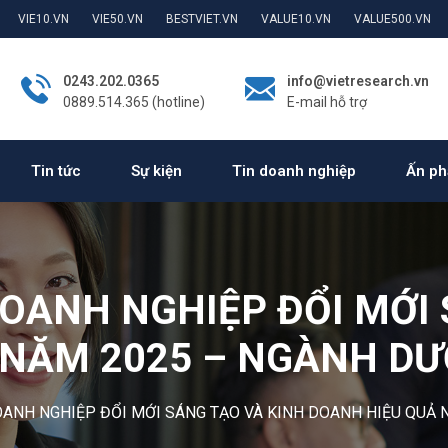
VIE10.VN
VIE50.VN
BESTVIET.VN
VALUE10.VN
VALUE500.VN
0243.202.0365
info@vietresearch.vn
0889.514.365 (hotline)
E-mail hỗ trợ
Tin tức
Sự kiện
Tin doanh nghiệp
Ấn ph
DOANH NGHIỆP ĐỔI MỚI 
NĂM 2025 – NGÀNH DƯỢC
ANH NGHIỆP ĐỔI MỚI SÁNG TẠO VÀ KINH DOANH HIỆU QUẢ N