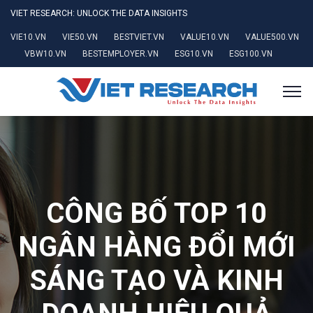
VIET RESEARCH: UNLOCK THE DATA INSIGHTS
VIE10.VN
VIE50.VN
BESTVIET.VN
VALUE10.VN
VALUE500.VN
VBW10.VN
BESTEMPLOYER.VN
ESG10.VN
ESG100.VN
CÔNG BỐ TOP 10
NGÂN HÀNG ĐỔI MỚI
SÁNG TẠO VÀ KINH