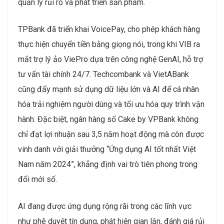
quản lý rủi ro và phát triển sản phẩm.
TPBank đã triển khai VoicePay, cho phép khách hàng
thực hiện chuyển tiền bằng giọng nói, trong khi VIB ra
mắt trợ lý ảo ViePro dựa trên công nghệ GenAI, hỗ trợ
tư vấn tài chính 24/7. Techcombank và VietABank
cũng đẩy mạnh sử dụng dữ liệu lớn và AI để cá nhân
hóa trải nghiệm người dùng và tối ưu hóa quy trình vận
hành. Đặc biệt, ngân hàng số Cake by VPBank không
chỉ đạt lợi nhuận sau 3,5 năm hoạt động mà còn được
vinh danh với giải thưởng “Ứng dụng AI tốt nhất Việt
Nam năm 2024”, khẳng định vai trò tiên phong trong
đổi mới số.
AI đang được ứng dụng rộng rãi trong các lĩnh vực
như phê duyệt tín dụng, phát hiện gian lận, đánh giá rủi