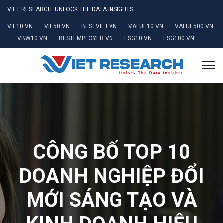
VIET RESEARCH: UNLOCK THE DATA INSIGHTS
VIE10.VN
VIE50.VN
BESTVIET.VN
VALUE10.VN
VALUE500.VN
VBW10.VN
BESTEMPLOYER.VN
ESG10.VN
ESG100.VN
CÔNG BỐ TOP 10
DOANH NGHIỆP ĐỔI
MỚI SÁNG TẠO VÀ