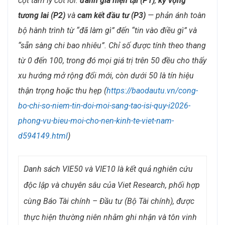
cột tâm lý cốt lõi:
đánh giá hiện tại (P1)
,
kỳ vọng
tương lai (P2)
và
cam kết đầu tư (P3)
— phản ánh toàn
bộ hành trình từ “đã làm gì” đến “tin vào điều gì” và
“sẵn sàng chi bao nhiêu”. Chỉ số được tính theo thang
từ 0 đến 100, trong đó mọi giá trị trên 50 đều cho thấy
xu hướng mở rộng đổi mới, còn dưới 50 là tín hiệu
thận trọng hoặc thu hẹp (
https://baodautu.vn/cong-
bo-chi-so-niem-tin-doi-moi-sang-tao-isi-quy-i2026-
phong-vu-bieu-moi-cho-nen-kinh-te-viet-nam-
d594149.html
)
Danh sách VIE50 và VIE10 là kết quả nghiên cứu
độc lập và chuyên sâu của Viet Research, phối hợp
cùng Báo Tài chính – Đầu tư (Bộ Tài chính), được
thực hiện thường niên nhằm ghi nhận và tôn vinh