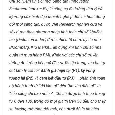
Chỉ số Niềm tin Đổi mới Sáng tạo (Innovation
Sentiment Index – ISI) là công cụ đo lường tâm lý và
kỳ vọng của lãnh đạo doanh nghiệp đối với hoạt động
đổi mới sáng tạo, được Viet Research nghiên cứu và
xây dựng theo phương pháp tính toán chỉ số khuếch
tán (Disfusion Index) được nhiều tổ chức uy tín như
Bloomberg, IHS Markit… áp dụng khi tính chỉ số nhà
quản trị mua hàng PMI. Khác với các chỉ số truyền
thống đo lường kết quả đầu ra, ISI tập trung vào ba trụ
cột tâm lý cốt lõi:
đánh giá hiện tại (P1)
,
kỳ vọng
tương lai (P2)
và
cam kết đầu tư (P3)
— phản ánh toàn
bộ hành trình từ “đã làm gì” đến “tin vào điều gì” và
“sẵn sàng chi bao nhiêu”. Chỉ số được tính theo thang
từ 0 đến 100, trong đó mọi giá trị trên 50 đều cho thấy
xu hướng mở rộng đổi mới, còn dưới 50 là tín hiệu