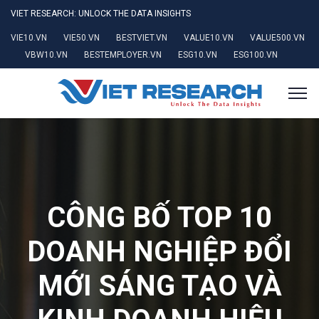
VIET RESEARCH: UNLOCK THE DATA INSIGHTS
VIE10.VN
VIE50.VN
BESTVIET.VN
VALUE10.VN
VALUE500.VN
VBW10.VN
BESTEMPLOYER.VN
ESG10.VN
ESG100.VN
CÔNG BỐ TOP 10
DOANH NGHIỆP ĐỔI
MỚI SÁNG TẠO VÀ