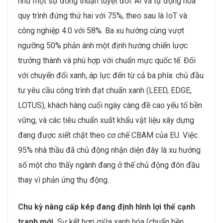
như một sự đồng thuận tuyệt đối. AI và tự động hóa
quy trình đứng thứ hai với 75%, theo sau là IoT và
công nghiệp 4.0 với 58%. Ba xu hướng cùng vượt
ngưỡng 50% phản ánh một định hướng chiến lược
trưởng thành và phù hợp với chuẩn mực quốc tế. Đối
với chuyển đổi xanh, áp lực đến từ cả ba phía: chủ đầu
tư yêu cầu công trình đạt chuẩn xanh (LEED, EDGE,
LOTUS), khách hàng cuối ngày càng đề cao yếu tố bền
vững, và các tiêu chuẩn xuất khẩu vật liệu xây dựng
đang được siết chặt theo cơ chế CBAM của EU. Việc
95% nhà thầu đã chủ động nhận diện đây là xu hướng
số một cho thấy ngành đang ở thế chủ động đón đầu
thay vì phản ứng thụ động.
Chu kỳ nâng cấp kép đang định hình lợi thế cạnh
tranh mới.
Sự kết hợp giữa xanh hóa (chuẩn bền