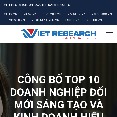
VIET RESEARCH: UNLOCK THE DATA INSIGHTS
VIE10.VN
VIE50.VN
BESTVIET.VN
VALUE10.VN
VALUE500.VN
VBW10.VN
BESTEMPLOYER.VN
ESG10.VN
ESG100.VN
CÔNG BỐ TOP 10
DOANH NGHIỆP ĐỔI
MỚI SÁNG TẠO VÀ