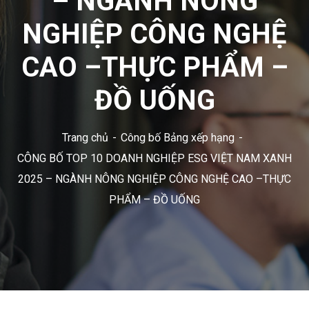
– NGÀNH NÔNG
NGHIỆP CÔNG NGHỆ
CAO –THỰC PHẨM –
ĐỒ UỐNG
Trang chủ
Công bố Bảng xếp hạng
CÔNG BỐ TOP 10 DOANH NGHIỆP ESG VIỆT NAM XANH
2025 – NGÀNH NÔNG NGHIỆP CÔNG NGHỆ CAO –THỰC
PHẨM – ĐỒ UỐNG