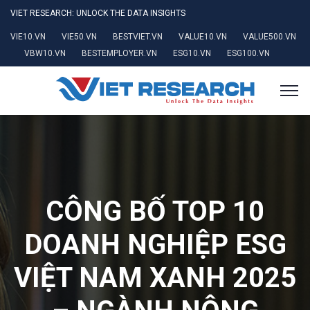
VIET RESEARCH: UNLOCK THE DATA INSIGHTS
VIE10.VN
VIE50.VN
BESTVIET.VN
VALUE10.VN
VALUE500.VN
VBW10.VN
BESTEMPLOYER.VN
ESG10.VN
ESG100.VN
CÔNG BỐ TOP 10
DOANH NGHIỆP ESG
VIỆT NAM XANH 2025