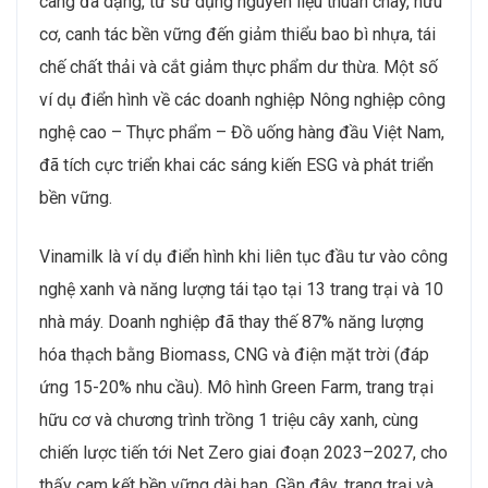
càng đa dạng, từ sử dụng nguyên liệu thuần chay, hữu
cơ, canh tác bền vững đến giảm thiểu bao bì nhựa, tái
chế chất thải và cắt giảm thực phẩm dư thừa. Một số
ví dụ điển hình về các doanh nghiệp Nông nghiệp công
nghệ cao – Thực phẩm – Đồ uống hàng đầu Việt Nam,
đã tích cực triển khai các sáng kiến ESG và phát triển
bền vững.
Vinamilk là ví dụ điển hình khi liên tục đầu tư vào công
nghệ xanh và năng lượng tái tạo tại 13 trang trại và 10
nhà máy. Doanh nghiệp đã thay thế 87% năng lượng
hóa thạch bằng Biomass, CNG và điện mặt trời (đáp
ứng 15-20% nhu cầu). Mô hình Green Farm, trang trại
hữu cơ và chương trình trồng 1 triệu cây xanh, cùng
chiến lược tiến tới Net Zero giai đoạn 2023–2027, cho
thấy cam kết bền vững dài hạn. Gần đây, trang trại và