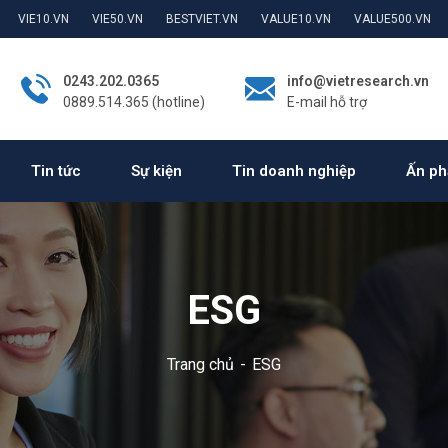
VIE10.VN
VIE50.VN
BESTVIET.VN
VALUE10.VN
VALUE500.VN
0243.202.0365
info@vietresearch.vn
0889.514.365 (hotline)
E-mail hỗ trợ
Tin tức
Sự kiện
Tin doanh nghiệp
Ấn ph
ESG
Trang chủ
ESG