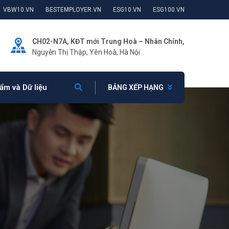
VBW10.VN
BESTEMPLOYER.VN
ESG10.VN
ESG100.VN
CH02-N7A, KĐT mới Trung Hoà – Nhân Chính,
Nguyễn Thị Thập, Yên Hoà, Hà Nội
ẩm và Dữ liệu
BẢNG XẾP HẠNG