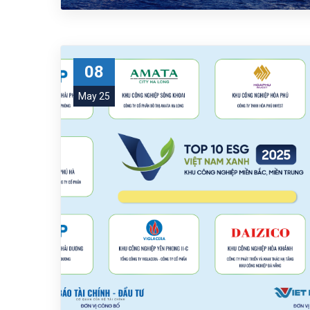
08
May 25