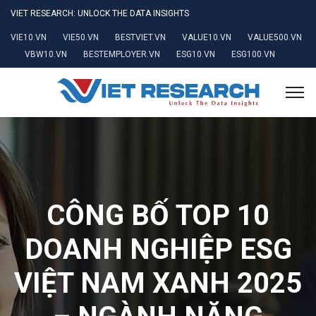
VIET RESEARCH: UNLOCK THE DATA INSIGHTS
VIE10.VN
VIE50.VN
BESTVIET.VN
VALUE10.VN
VALUE500.VN
VBW10.VN
BESTEMPLOYER.VN
ESG10.VN
ESG100.VN
CÔNG BỐ TOP 10
DOANH NGHIỆP ESG
VIỆT NAM XANH 2025