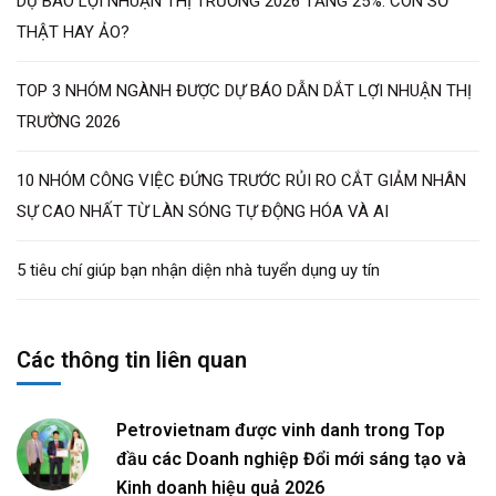
DỰ BÁO LỢI NHUẬN THỊ TRƯỜNG 2026 TĂNG 25%: CON SỐ
THẬT HAY ẢO?
TOP 3 NHÓM NGÀNH ĐƯỢC DỰ BÁO DẪN DẮT LỢI NHUẬN THỊ
TRƯỜNG 2026
10 NHÓM CÔNG VIỆC ĐỨNG TRƯỚC RỦI RO CẮT GIẢM NHÂN
SỰ CAO NHẤT TỪ LÀN SÓNG TỰ ĐỘNG HÓA VÀ AI
5 tiêu chí giúp bạn nhận diện nhà tuyển dụng uy tín
Các thông tin liên quan
Petrovietnam được vinh danh trong Top
đầu các Doanh nghiệp Đổi mới sáng tạo và
Kinh doanh hiệu quả 2026