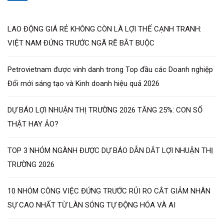
LAO ĐỘNG GIÁ RẺ KHÔNG CÒN LÀ LỢI THẾ CẠNH TRANH:
VIỆT NAM ĐỨNG TRƯỚC NGÃ RẼ BẮT BUỘC
Petrovietnam được vinh danh trong Top đầu các Doanh nghiệp
Đổi mới sáng tạo và Kinh doanh hiệu quả 2026
DỰ BÁO LỢI NHUẬN THỊ TRƯỜNG 2026 TĂNG 25%: CON SỐ
THẬT HAY ẢO?
TOP 3 NHÓM NGÀNH ĐƯỢC DỰ BÁO DẪN DẮT LỢI NHUẬN THỊ
TRƯỜNG 2026
10 NHÓM CÔNG VIỆC ĐỨNG TRƯỚC RỦI RO CẮT GIẢM NHÂN
SỰ CAO NHẤT TỪ LÀN SÓNG TỰ ĐỘNG HÓA VÀ AI