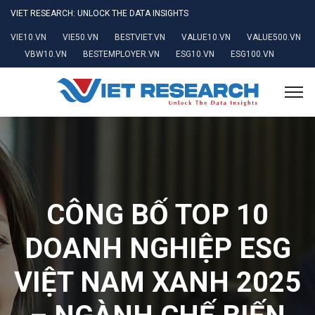
VIET RESEARCH: UNLOCK THE DATA INSIGHTS
VIE10.VN
VIE50.VN
BESTVIET.VN
VALUE10.VN
VALUE500.VN
VBW10.VN
BESTEMPLOYER.VN
ESG10.VN
ESG100.VN
CÔNG BỐ TOP 10
DOANH NGHIỆP ESG
VIỆT NAM XANH 2025