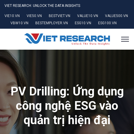
VIET RESEARCH: UNLOCK THE DATA INSIGHTS
VIE10.VN
VIE50.VN
BESTVIET.VN
VALUE10.VN
VALUE500.VN
VBW10.VN
BESTEMPLOYER.VN
ESG10.VN
ESG100.VN
PV Drilling: Ứng dụng
công nghệ ESG vào
quản trị hiện đại