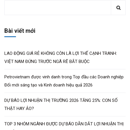
Bài viết mới
LAO ĐỘNG GIÁ RẺ KHÔNG CÒN LÀ LỢI THẾ CẠNH TRANH:
VIỆT NAM ĐỨNG TRƯỚC NGÃ RẼ BẮT BUỘC
Petrovietnam được vinh danh trong Top đầu các Doanh nghiệp
Đổi mới sáng tạo và Kinh doanh hiệu quả 2026
DỰ BÁO LỢI NHUẬN THỊ TRƯỜNG 2026 TĂNG 25%: CON SỐ
THẬT HAY ẢO?
TOP 3 NHÓM NGÀNH ĐƯỢC DỰ BÁO DẪN DẮT LỢI NHUẬN THỊ