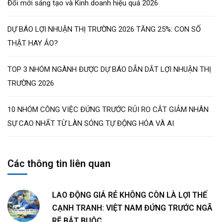
Đổi mới sáng tạo và Kinh doanh hiệu quả 2026
DỰ BÁO LỢI NHUẬN THỊ TRƯỜNG 2026 TĂNG 25%: CON SỐ
THẬT HAY ẢO?
TOP 3 NHÓM NGÀNH ĐƯỢC DỰ BÁO DẪN DẮT LỢI NHUẬN THỊ
TRƯỜNG 2026
10 NHÓM CÔNG VIỆC ĐỨNG TRƯỚC RỦI RO CẮT GIẢM NHÂN
SỰ CAO NHẤT TỪ LÀN SÓNG TỰ ĐỘNG HÓA VÀ AI
Các thông tin liên quan
LAO ĐỘNG GIÁ RẺ KHÔNG CÒN LÀ LỢI THẾ
CẠNH TRANH: VIỆT NAM ĐỨNG TRƯỚC NGÃ
RẼ BẮT BUỘC