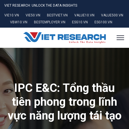
VIET RESEARCH: UNLOCK THE DATA INSIGHTS
VIE10.VN
VIE50.VN
BESTVIET.VN
VALUE10.VN
VALUE500.VN
VBW10.VN
BESTEMPLOYER.VN
ESG10.VN
ESG100.VN
IPC E&C: Tổng thầu
tiên phong trong lĩnh
vực năng lượng tái tạo