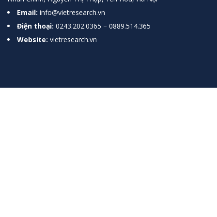
Email:
info@vietresearch.vn
Điện thoại:
0243.202.0365 – 0889.514.365
Website:
vietresearch.vn