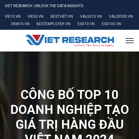
VIET RESEARCH: UNLOCK THE DATA INSIGHTS
VIE10.VN
VIE50.VN
BESTVIET.VN
VALUE10.VN
VALUE500.VN
VBW10.VN
BESTEMPLOYER.VN
ESG10.VN
ESG100.VN
CÔNG BỐ TOP 10
DOANH NGHIỆP TẠO
GIÁ TRỊ HÀNG ĐẦU