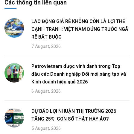
Các thông tin liên quan
LAO ĐỘNG GIÁ RẺ KHÔNG CÒN LÀ LỢI THẾ
CẠNH TRANH: VIỆT NAM ĐỨNG TRƯỚC NGÃ
RẼ BẮT BUỘC
7 August, 2026
Petrovietnam được vinh danh trong Top
đầu các Doanh nghiệp Đổi mới sáng tạo và
Kinh doanh hiệu quả 2026
6 August, 2026
DỰ BÁO LỢI NHUẬN THỊ TRƯỜNG 2026
TĂNG 25%: CON SỐ THẬT HAY ẢO?
5 August, 2026