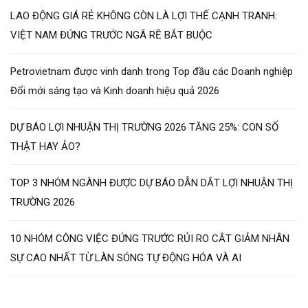
LAO ĐỘNG GIÁ RẺ KHÔNG CÒN LÀ LỢI THẾ CẠNH TRANH:
VIỆT NAM ĐỨNG TRƯỚC NGÃ RẼ BẮT BUỘC
Petrovietnam được vinh danh trong Top đầu các Doanh nghiệp
Đổi mới sáng tạo và Kinh doanh hiệu quả 2026
DỰ BÁO LỢI NHUẬN THỊ TRƯỜNG 2026 TĂNG 25%: CON SỐ
THẬT HAY ẢO?
TOP 3 NHÓM NGÀNH ĐƯỢC DỰ BÁO DẪN DẮT LỢI NHUẬN THỊ
TRƯỜNG 2026
10 NHÓM CÔNG VIỆC ĐỨNG TRƯỚC RỦI RO CẮT GIẢM NHÂN
SỰ CAO NHẤT TỪ LÀN SÓNG TỰ ĐỘNG HÓA VÀ AI